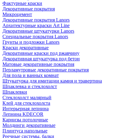
Фактурные краски
Декоративные покрытия
Микроцемент
Декоративные покрытия Lanors
Архитектурные краски Art Line
Декоративные штукатурки Lanors
Специальные покрытия Lanors
Грунты и подложки Lanors
Краски декоративные
Декоративные краски под ржавчину
Декоративная штукатурка под бетон
Матовые декоративные покрытия
Перламутровые декоративные покрытия
Для пола и ванных комнат
Штукатурка для имитации камня и травертина
Шпаклевка и стеклохолст
Шпаклевки
Стеклохолст малярный
Клей для стеклохолста
Интерьерная лепнина
Лепнина KDECOR
Карнизы потолочные
Молдинги декоративные
Плинтуса напольные
Реечные системы, балки