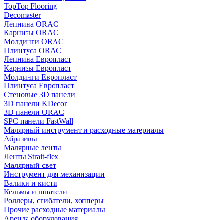
TopTop Flooring
Decomaster
Лепнина ORAC
Карнизы ORAC
Молдинги ORAC
Плинтуса ORAC
Лепнина Европласт
Карнизы Европласт
Молдинги Европласт
Плинтуса Европласт
Стеновые 3D панели
3D панели KDecor
3D панели ORAC
SPC панели FastWall
Малярный инструмент и расходные материалы
Абразивы
Малярные ленты
Ленты Strait-flex
Малярный свет
Инструмент для механизации
Валики и кисти
Кельмы и шпатели
Роллеры, сгибатели, хопперы
Прочие расходные материалы
Аренда оборудования