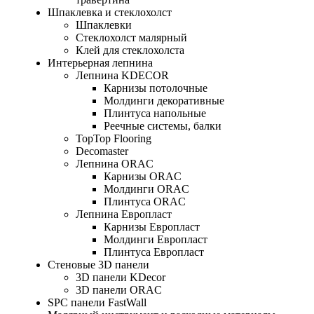
Шпаклевка и стеклохолст
Шпаклевки
Стеклохолст малярный
Клей для стеклохолста
Интерьерная лепнина
Лепнина KDECOR
Карнизы потолочные
Молдинги декоративные
Плинтуса напольные
Реечные системы, балки
TopTop Flooring
Decomaster
Лепнина ORAC
Карнизы ORAC
Молдинги ORAC
Плинтуса ORAC
Лепнина Европласт
Карнизы Европласт
Молдинги Европласт
Плинтуса Европласт
Стеновые 3D панели
3D панели KDecor
3D панели ORAC
SPC панели FastWall