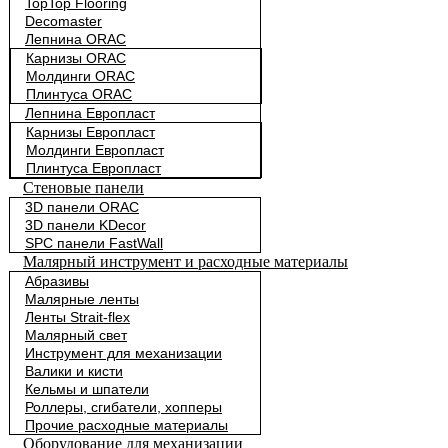
TopTop Flooring
Decomaster
Лепнина ORAC
Карнизы ORAC
Молдинги ORAC
Плинтуса ORAC
Лепнина Европласт
Карнизы Европласт
Молдинги Европласт
Плинтуса Европласт
Стеновые панели
3D панели ORAC
3D панели KDecor
SPC панели FastWall
Малярный инструмент и расходные материалы
Абразивы
Малярные ленты
Ленты Strait-flex
Малярный свет
Инструмент для механизации
Валики и кисти
Кельмы и шпатели
Роллеры, сгибатели, хопперы
Прочие расходные материалы
Оборудование для механизации