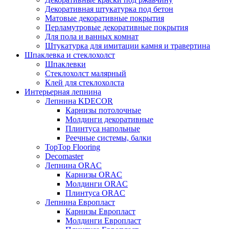
Декоративная штукатурка под бетон
Матовые декоративные покрытия
Перламутровые декоративные покрытия
Для пола и ванных комнат
Штукатурка для имитации камня и травертина
Шпаклевка и стеклохолст
Шпаклевки
Стеклохолст малярный
Клей для стеклохолста
Интерьерная лепнина
Лепнина KDECOR
Карнизы потолочные
Молдинги декоративные
Плинтуса напольные
Реечные системы, балки
TopTop Flooring
Decomaster
Лепнина ORAC
Карнизы ORAC
Молдинги ORAC
Плинтуса ORAC
Лепнина Европласт
Карнизы Европласт
Молдинги Европласт