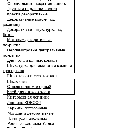
Специальные покрытия Lanors
Грунты и подложки Lanors
Краски декоративные
Декоративные краски под
ржавчину
Декоративная штукатурка под
бетон
Матовые декоративные
покрытия
Перламутровые декоративные
покрытия
Для пола и ванных комнат
Штукатурка для имитации камня и
травертина
Шпаклевка и стеклохолст
Шпаклевки
Стеклохолст малярный
Клей для стеклохолста
Интерьерная лепнина
Лепнина KDECOR
Карнизы потолочные
Молдинги декоративные
Плинтуса напольные
Реечные системы, балки