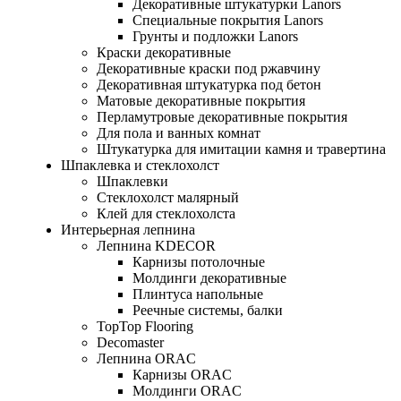
Декоративные штукатурки Lanors
Специальные покрытия Lanors
Грунты и подложки Lanors
Краски декоративные
Декоративные краски под ржавчину
Декоративная штукатурка под бетон
Матовые декоративные покрытия
Перламутровые декоративные покрытия
Для пола и ванных комнат
Штукатурка для имитации камня и травертина
Шпаклевка и стеклохолст
Шпаклевки
Стеклохолст малярный
Клей для стеклохолста
Интерьерная лепнина
Лепнина KDECOR
Карнизы потолочные
Молдинги декоративные
Плинтуса напольные
Реечные системы, балки
TopTop Flooring
Decomaster
Лепнина ORAC
Карнизы ORAC
Молдинги ORAC