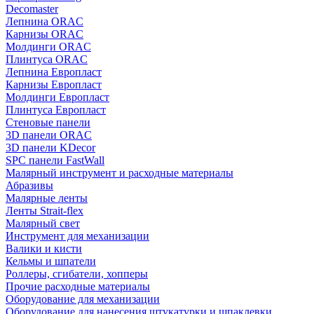
Decomaster
Лепнина ORAC
Карнизы ORAC
Молдинги ORAC
Плинтуса ORAC
Лепнина Европласт
Карнизы Европласт
Молдинги Европласт
Плинтуса Европласт
Стеновые панели
3D панели ORAC
3D панели KDecor
SPC панели FastWall
Малярный инструмент и расходные материалы
Абразивы
Малярные ленты
Ленты Strait-flex
Малярный свет
Инструмент для механизации
Валики и кисти
Кельмы и шпатели
Роллеры, сгибатели, хопперы
Прочие расходные материалы
Оборудование для механизации
Оборудование для нанесения штукатурки и шпаклевки