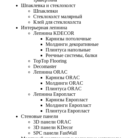
Шпаклевка и стеклохолст
Шпаклевки
Стеклохолст малярный
Клей для стеклохолста
Интерьерная лепнина
Лепнина KDECOR
Карнизы потолочные
Молдинги декоративные
Плинтуса напольные
Реечные системы, балки
TopTop Flooring
Decomaster
Лепнина ORAC
Карнизы ORAC
Молдинги ORAC
Плинтуса ORAC
Лепнина Европласт
Карнизы Европласт
Молдинги Европласт
Плинтуса Европласт
Стеновые панели
3D панели ORAC
3D панели KDecor
SPC панели FastWall