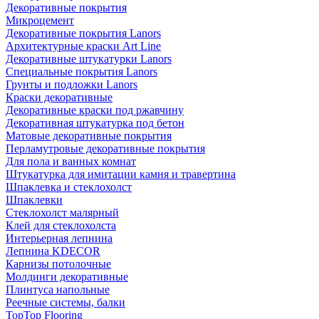
Декоративные покрытия
Микроцемент
Декоративные покрытия Lanors
Архитектурные краски Art Line
Декоративные штукатурки Lanors
Специальные покрытия Lanors
Грунты и подложки Lanors
Краски декоративные
Декоративные краски под ржавчину
Декоративная штукатурка под бетон
Матовые декоративные покрытия
Перламутровые декоративные покрытия
Для пола и ванных комнат
Штукатурка для имитации камня и травертина
Шпаклевка и стеклохолст
Шпаклевки
Стеклохолст малярный
Клей для стеклохолста
Интерьерная лепнина
Лепнина KDECOR
Карнизы потолочные
Молдинги декоративные
Плинтуса напольные
Реечные системы, балки
TopTop Flooring