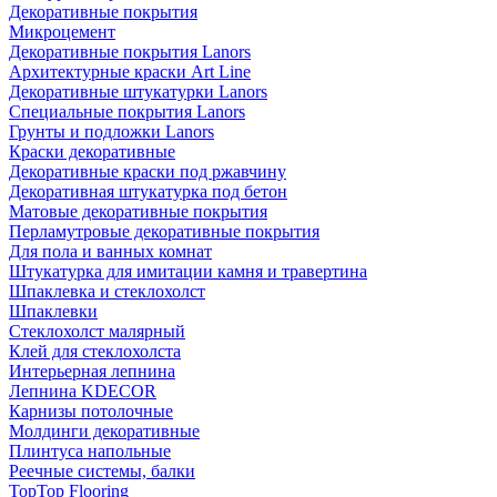
Декоративные покрытия
Микроцемент
Декоративные покрытия Lanors
Архитектурные краски Art Line
Декоративные штукатурки Lanors
Специальные покрытия Lanors
Грунты и подложки Lanors
Краски декоративные
Декоративные краски под ржавчину
Декоративная штукатурка под бетон
Матовые декоративные покрытия
Перламутровые декоративные покрытия
Для пола и ванных комнат
Штукатурка для имитации камня и травертина
Шпаклевка и стеклохолст
Шпаклевки
Стеклохолст малярный
Клей для стеклохолста
Интерьерная лепнина
Лепнина KDECOR
Карнизы потолочные
Молдинги декоративные
Плинтуса напольные
Реечные системы, балки
TopTop Flooring