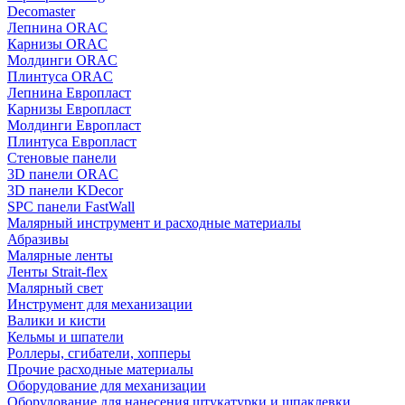
Decomaster
Лепнина ORAC
Карнизы ORAC
Молдинги ORAC
Плинтуса ORAC
Лепнина Европласт
Карнизы Европласт
Молдинги Европласт
Плинтуса Европласт
Стеновые панели
3D панели ORAC
3D панели KDecor
SPC панели FastWall
Малярный инструмент и расходные материалы
Абразивы
Малярные ленты
Ленты Strait-flex
Малярный свет
Инструмент для механизации
Валики и кисти
Кельмы и шпатели
Роллеры, сгибатели, хопперы
Прочие расходные материалы
Оборудование для механизации
Оборудование для нанесения штукатурки и шпаклевки