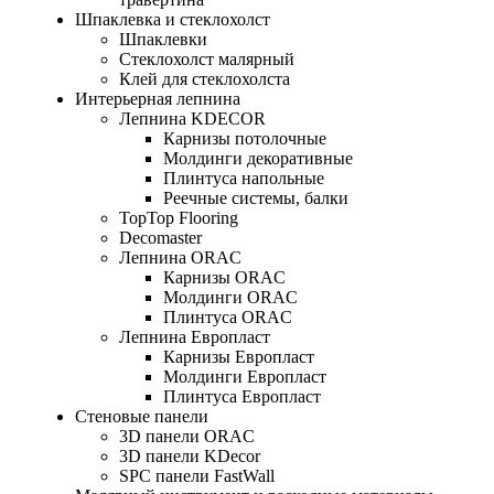
Шпаклевка и стеклохолст
Шпаклевки
Стеклохолст малярный
Клей для стеклохолста
Интерьерная лепнина
Лепнина KDECOR
Карнизы потолочные
Молдинги декоративные
Плинтуса напольные
Реечные системы, балки
TopTop Flooring
Decomaster
Лепнина ORAC
Карнизы ORAC
Молдинги ORAC
Плинтуса ORAC
Лепнина Европласт
Карнизы Европласт
Молдинги Европласт
Плинтуса Европласт
Стеновые панели
3D панели ORAC
3D панели KDecor
SPC панели FastWall