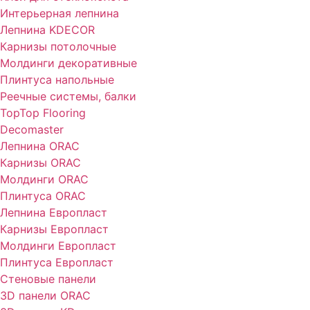
Интерьерная лепнина
Лепнина KDECOR
Карнизы потолочные
Молдинги декоративные
Плинтуса напольные
Реечные системы, балки
TopTop Flooring
Decomaster
Лепнина ORAC
Карнизы ORAC
Молдинги ORAC
Плинтуса ORAC
Лепнина Европласт
Карнизы Европласт
Молдинги Европласт
Плинтуса Европласт
Стеновые панели
3D панели ORAC