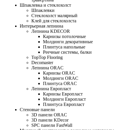
Шпаклевка и стеклохолст
Шпаклевки
Стеклохолст малярный
Клей для стеклохолста
Интерьерная лепнина
Лепнина KDECOR
Карнизы потолочные
Молдинги декоративные
Плинтуса напольные
Реечные системы, балки
TopTop Flooring
Decomaster
Лепнина ORAC
Карнизы ORAC
Молдинги ORAC
Плинтуса ORAC
Лепнина Европласт
Карнизы Европласт
Молдинги Европласт
Плинтуса Европласт
Стеновые панели
3D панели ORAC
3D панели KDecor
SPC панели FastWall