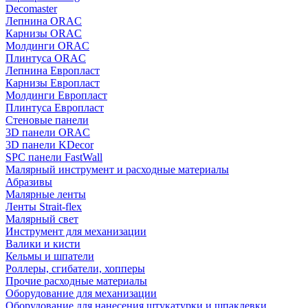
Decomaster
Лепнина ORAC
Карнизы ORAC
Молдинги ORAC
Плинтуса ORAC
Лепнина Европласт
Карнизы Европласт
Молдинги Европласт
Плинтуса Европласт
Стеновые панели
3D панели ORAC
3D панели KDecor
SPC панели FastWall
Малярный инструмент и расходные материалы
Абразивы
Малярные ленты
Ленты Strait-flex
Малярный свет
Инструмент для механизации
Валики и кисти
Кельмы и шпатели
Роллеры, сгибатели, хопперы
Прочие расходные материалы
Оборудование для механизации
Оборудование для нанесения штукатурки и шпаклевки