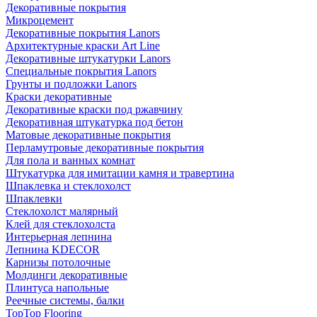
Декоративные покрытия
Микроцемент
Декоративные покрытия Lanors
Архитектурные краски Art Line
Декоративные штукатурки Lanors
Специальные покрытия Lanors
Грунты и подложки Lanors
Краски декоративные
Декоративные краски под ржавчину
Декоративная штукатурка под бетон
Матовые декоративные покрытия
Перламутровые декоративные покрытия
Для пола и ванных комнат
Штукатурка для имитации камня и травертина
Шпаклевка и стеклохолст
Шпаклевки
Стеклохолст малярный
Клей для стеклохолста
Интерьерная лепнина
Лепнина KDECOR
Карнизы потолочные
Молдинги декоративные
Плинтуса напольные
Реечные системы, балки
TopTop Flooring