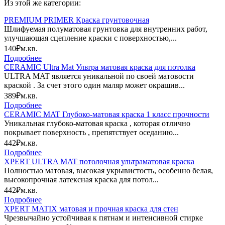
Из этой же категории:
PREMIUM PRIMER Краска грунтовочная
Шлифуемая полуматовая грунтовка для внутренних работ,
улучшающая сцепление краски с поверхностью,...
140₽
м.кв.
Подробнее
CERAMIC Ultra Mat Ультра матовая краска для потолка
ULTRA MAT является уникальной по своей матовости
краской . За счет этого один маляр может окрашив...
389₽
м.кв.
Подробнее
CERAMIC MAT Глубоко-матовая краска 1 класс прочности
Уникальная глубоко-матовая краска , которая отлично
покрывает поверхность , препятствует оседанию...
442₽
м.кв.
Подробнее
XPERT ULTRA MAT потолочная ультраматовая краска
Полностью матовая, высокая укрывистость, особенно белая,
высокопрочная латексная краска для потол...
442₽
м.кв.
Подробнее
XPERT MATIX матовая и прочная краска для стен
Чрезвычайно устойчивая к пятнам и интенсивной стирке