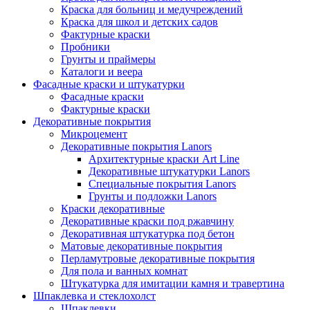
Краска для больниц и медучреждений
Краска для школ и детских садов
Фактурные краски
Пробники
Грунты и праймеры
Каталоги и веера
Фасадные краски и штукатурки
Фасадные краски
Фактурные краски
Декоративные покрытия
Микроцемент
Декоративные покрытия Lanors
Архитектурные краски Art Line
Декоративные штукатурки Lanors
Специальные покрытия Lanors
Грунты и подложки Lanors
Краски декоративные
Декоративные краски под ржавчину
Декоративная штукатурка под бетон
Матовые декоративные покрытия
Перламутровые декоративные покрытия
Для пола и ванных комнат
Штукатурка для имитации камня и травертина
Шпаклевка и стеклохолст
Шпаклевки