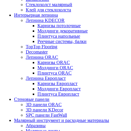
Стеклохолст малярный
Клей для стеклохолста
Интерьерная лепнина
Лепнина KDECOR
Карнизы потолочные
Молдинги декоративные
Плинтуса напольные
Реечные системы, балки
TopTop Flooring
Decomaster
Лепнина ORAC
Карнизы ORAC
Молдинги ORAC
Плинтуса ORAC
Лепнина Европласт
Карнизы Европласт
Молдинги Европласт
Плинтуса Европласт
Стеновые панели
3D панели ORAC
3D панели KDecor
SPC панели FastWall
Малярный инструмент и расходные материалы
Абразивы
Малярные ленты