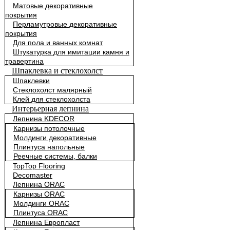
Матовые декоративные
покрытия
Перламутровые декоративные
покрытия
Для пола и ванных комнат
Штукатурка для имитации камня и
травертина
Шпаклевка и стеклохолст
Шпаклевки
Стеклохолст малярный
Клей для стеклохолста
Интерьерная лепнина
Лепнина KDECOR
Карнизы потолочные
Молдинги декоративные
Плинтуса напольные
Реечные системы, балки
TopTop Flooring
Decomaster
Лепнина ORAC
Карнизы ORAC
Молдинги ORAC
Плинтуса ORAC
Лепнина Европласт