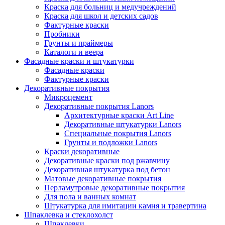
Краска для больниц и медучреждений
Краска для школ и детских садов
Фактурные краски
Пробники
Грунты и праймеры
Каталоги и веера
Фасадные краски и штукатурки
Фасадные краски
Фактурные краски
Декоративные покрытия
Микроцемент
Декоративные покрытия Lanors
Архитектурные краски Art Line
Декоративные штукатурки Lanors
Специальные покрытия Lanors
Грунты и подложки Lanors
Краски декоративные
Декоративные краски под ржавчину
Декоративная штукатурка под бетон
Матовые декоративные покрытия
Перламутровые декоративные покрытия
Для пола и ванных комнат
Штукатурка для имитации камня и травертина
Шпаклевка и стеклохолст
Шпаклевки