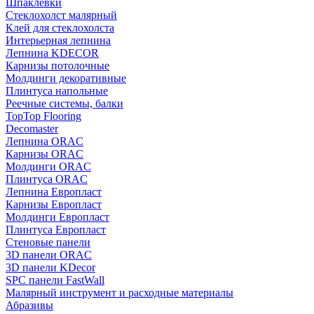
Шпаклевки
Стеклохолст малярный
Клей для стеклохолста
Интерьерная лепнина
Лепнина KDECOR
Карнизы потолочные
Молдинги декоративные
Плинтуса напольные
Реечные системы, балки
TopTop Flooring
Decomaster
Лепнина ORAC
Карнизы ORAC
Молдинги ORAC
Плинтуса ORAC
Лепнина Европласт
Карнизы Европласт
Молдинги Европласт
Плинтуса Европласт
Стеновые панели
3D панели ORAC
3D панели KDecor
SPC панели FastWall
Малярный инструмент и расходные материалы
Абразивы