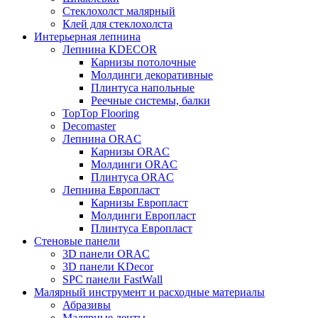
Стеклохолст малярный
Клей для стеклохолста
Интерьерная лепнина
Лепнина KDECOR
Карнизы потолочные
Молдинги декоративные
Плинтуса напольные
Реечные системы, балки
TopTop Flooring
Decomaster
Лепнина ORAC
Карнизы ORAC
Молдинги ORAC
Плинтуса ORAC
Лепнина Европласт
Карнизы Европласт
Молдинги Европласт
Плинтуса Европласт
Стеновые панели
3D панели ORAC
3D панели KDecor
SPC панели FastWall
Малярный инструмент и расходные материалы
Абразивы
Малярные ленты