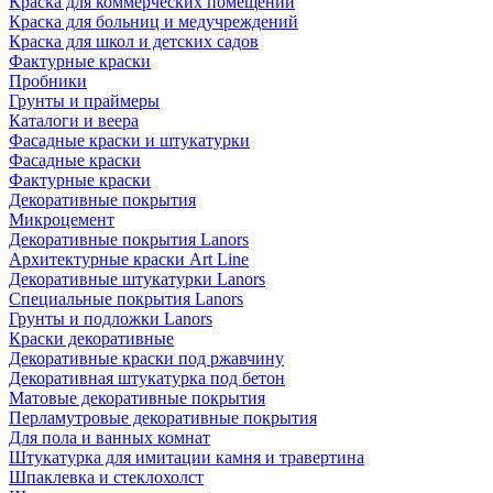
Краска для коммерческих помещений
Краска для больниц и медучреждений
Краска для школ и детских садов
Фактурные краски
Пробники
Грунты и праймеры
Каталоги и веера
Фасадные краски и штукатурки
Фасадные краски
Фактурные краски
Декоративные покрытия
Микроцемент
Декоративные покрытия Lanors
Архитектурные краски Art Line
Декоративные штукатурки Lanors
Специальные покрытия Lanors
Грунты и подложки Lanors
Краски декоративные
Декоративные краски под ржавчину
Декоративная штукатурка под бетон
Матовые декоративные покрытия
Перламутровые декоративные покрытия
Для пола и ванных комнат
Штукатурка для имитации камня и травертина
Шпаклевка и стеклохолст