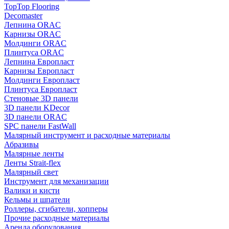
TopTop Flooring
Decomaster
Лепнина ORAC
Карнизы ORAC
Молдинги ORAC
Плинтуса ORAC
Лепнина Европласт
Карнизы Европласт
Молдинги Европласт
Плинтуса Европласт
Стеновые 3D панели
3D панели KDecor
3D панели ORAC
SPC панели FastWall
Малярный инструмент и расходные материалы
Абразивы
Малярные ленты
Ленты Strait-flex
Малярный свет
Инструмент для механизации
Валики и кисти
Кельмы и шпатели
Роллеры, сгибатели, хопперы
Прочие расходные материалы
Аренда оборудования