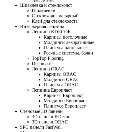
Шпаклевка и стеклохолст
Шпаклевки
Стеклохолст малярный
Клей для стеклохолста
Интерьерная лепнина
Лепнина KDECOR
Карнизы потолочные
Молдинги декоративные
Плинтуса напольные
Реечные системы, балки
TopTop Flooring
Decomaster
Лепнина ORAC
Карнизы ORAC
Молдинги ORAC
Плинтуса ORAC
Лепнина Европласт
Карнизы Европласт
Молдинги Европласт
Плинтуса Европласт
Стеновые 3D панели
3D панели KDecor
3D панели ORAC
SPC панели FastWall