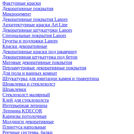
Фактурные краски
Декоративные покрытия
Микроцемент
Декоративные покрытия Lanors
Архитектурные краски Art Line
Декоративные штукатурки Lanors
Специальные покрытия Lanors
Грунты и подложки Lanors
Краски декоративные
Декоративные краски под ржавчину
Декоративная штукатурка под бетон
Матовые декоративные покрытия
Перламутровые декоративные покрытия
Для пола и ванных комнат
Штукатурка для имитации камня и травертина
Шпаклевка и стеклохолст
Шпаклевки
Стеклохолст малярный
Клей для стеклохолста
Интерьерная лепнина
Лепнина KDECOR
Карнизы потолочные
Молдинги декоративные
Плинтуса напольные
Реечные системы, балки