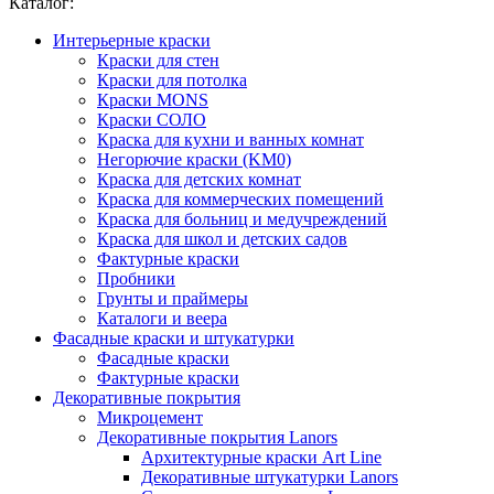
Каталог:
Интерьерные краски
Краски для стен
Краски для потолка
Краски MONS
Краски СОЛО
Краска для кухни и ванных комнат
Негорючие краски (KM0)
Краска для детских комнат
Краска для коммерческих помещений
Краска для больниц и медучреждений
Краска для школ и детских садов
Фактурные краски
Пробники
Грунты и праймеры
Каталоги и веера
Фасадные краски и штукатурки
Фасадные краски
Фактурные краски
Декоративные покрытия
Микроцемент
Декоративные покрытия Lanors
Архитектурные краски Art Line
Декоративные штукатурки Lanors