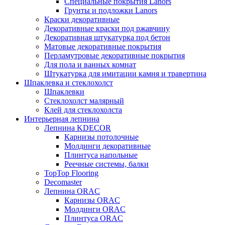
Специальные покрытия Lanors
Грунты и подложки Lanors
Краски декоративные
Декоративные краски под ржавчину
Декоративная штукатурка под бетон
Матовые декоративные покрытия
Перламутровые декоративные покрытия
Для пола и ванных комнат
Штукатурка для имитации камня и травертина
Шпаклевка и стеклохолст
Шпаклевки
Стеклохолст малярный
Клей для стеклохолста
Интерьерная лепнина
Лепнина KDECOR
Карнизы потолочные
Молдинги декоративные
Плинтуса напольные
Реечные системы, балки
TopTop Flooring
Decomaster
Лепнина ORAC
Карнизы ORAC
Молдинги ORAC
Плинтуса ORAC