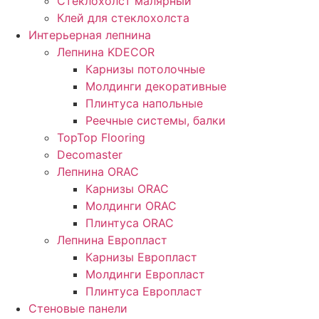
Стеклохолст малярный
Клей для стеклохолста
Интерьерная лепнина
Лепнина KDECOR
Карнизы потолочные
Молдинги декоративные
Плинтуса напольные
Реечные системы, балки
TopTop Flooring
Decomaster
Лепнина ORAC
Карнизы ORAC
Молдинги ORAC
Плинтуса ORAC
Лепнина Европласт
Карнизы Европласт
Молдинги Европласт
Плинтуса Европласт
Стеновые панели