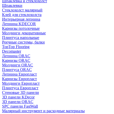
Шпаклевка и стеклохолст
Шпаклевки
Стеклохолст малярный
Клей для стеклохолста
Интерьерная лепнина
Лепнина KDECOR
Карнизы потолочные
Молдинги декоративные
Плинтуса напольные
Реечные системы, балки
TopTop Flooring
Decomaster
Лепнина ORAC
Карнизы ORAC
Молдинги ORAC
Плинтуса ORAC
Лепнина Европласт
Карнизы Европласт
Молдинги Европласт
Плинтуса Европласт
Стеновые 3D панели
3D панели KDecor
3D панели ORAC
SPC панели FastWall
Малярный инструмент и расходные материалы