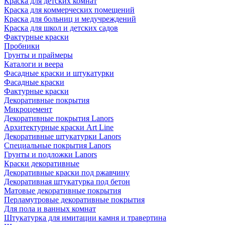
Краска для детских комнат
Краска для коммерческих помещений
Краска для больниц и медучреждений
Краска для школ и детских садов
Фактурные краски
Пробники
Грунты и праймеры
Каталоги и веера
Фасадные краски и штукатурки
Фасадные краски
Фактурные краски
Декоративные покрытия
Микроцемент
Декоративные покрытия Lanors
Архитектурные краски Art Line
Декоративные штукатурки Lanors
Специальные покрытия Lanors
Грунты и подложки Lanors
Краски декоративные
Декоративные краски под ржавчину
Декоративная штукатурка под бетон
Матовые декоративные покрытия
Перламутровые декоративные покрытия
Для пола и ванных комнат
Штукатурка для имитации камня и травертина