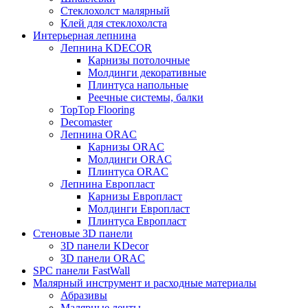
Стеклохолст малярный
Клей для стеклохолста
Интерьерная лепнина
Лепнина KDECOR
Карнизы потолочные
Молдинги декоративные
Плинтуса напольные
Реечные системы, балки
TopTop Flooring
Decomaster
Лепнина ORAC
Карнизы ORAC
Молдинги ORAC
Плинтуса ORAC
Лепнина Европласт
Карнизы Европласт
Молдинги Европласт
Плинтуса Европласт
Стеновые 3D панели
3D панели KDecor
3D панели ORAC
SPC панели FastWall
Малярный инструмент и расходные материалы
Абразивы
Малярные ленты