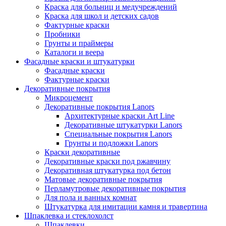
Краска для больниц и медучреждений
Краска для школ и детских садов
Фактурные краски
Пробники
Грунты и праймеры
Каталоги и веера
Фасадные краски и штукатурки
Фасадные краски
Фактурные краски
Декоративные покрытия
Микроцемент
Декоративные покрытия Lanors
Архитектурные краски Art Line
Декоративные штукатурки Lanors
Специальные покрытия Lanors
Грунты и подложки Lanors
Краски декоративные
Декоративные краски под ржавчину
Декоративная штукатурка под бетон
Матовые декоративные покрытия
Перламутровые декоративные покрытия
Для пола и ванных комнат
Штукатурка для имитации камня и травертина
Шпаклевка и стеклохолст
Шпаклевки