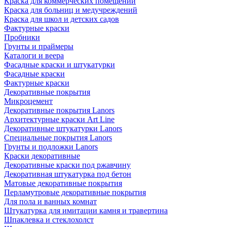
Краска для коммерческих помещений
Краска для больниц и медучреждений
Краска для школ и детских садов
Фактурные краски
Пробники
Грунты и праймеры
Каталоги и веера
Фасадные краски и штукатурки
Фасадные краски
Фактурные краски
Декоративные покрытия
Микроцемент
Декоративные покрытия Lanors
Архитектурные краски Art Line
Декоративные штукатурки Lanors
Специальные покрытия Lanors
Грунты и подложки Lanors
Краски декоративные
Декоративные краски под ржавчину
Декоративная штукатурка под бетон
Матовые декоративные покрытия
Перламутровые декоративные покрытия
Для пола и ванных комнат
Штукатурка для имитации камня и травертина
Шпаклевка и стеклохолст