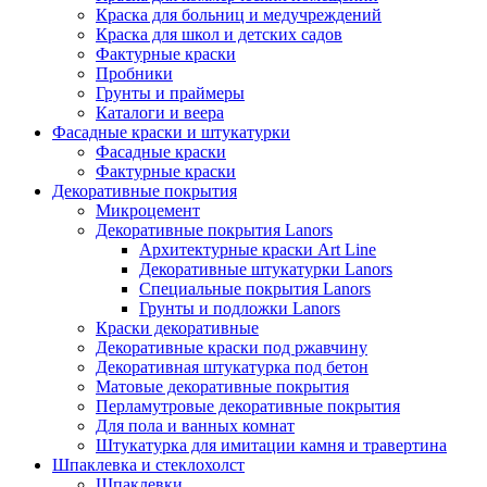
Краска для больниц и медучреждений
Краска для школ и детских садов
Фактурные краски
Пробники
Грунты и праймеры
Каталоги и веера
Фасадные краски и штукатурки
Фасадные краски
Фактурные краски
Декоративные покрытия
Микроцемент
Декоративные покрытия Lanors
Архитектурные краски Art Line
Декоративные штукатурки Lanors
Специальные покрытия Lanors
Грунты и подложки Lanors
Краски декоративные
Декоративные краски под ржавчину
Декоративная штукатурка под бетон
Матовые декоративные покрытия
Перламутровые декоративные покрытия
Для пола и ванных комнат
Штукатурка для имитации камня и травертина
Шпаклевка и стеклохолст
Шпаклевки