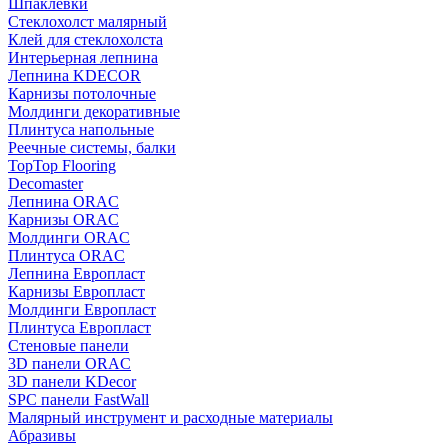
Шпаклевки
Стеклохолст малярный
Клей для стеклохолста
Интерьерная лепнина
Лепнина KDECOR
Карнизы потолочные
Молдинги декоративные
Плинтуса напольные
Реечные системы, балки
TopTop Flooring
Decomaster
Лепнина ORAC
Карнизы ORAC
Молдинги ORAC
Плинтуса ORAC
Лепнина Европласт
Карнизы Европласт
Молдинги Европласт
Плинтуса Европласт
Стеновые панели
3D панели ORAC
3D панели KDecor
SPC панели FastWall
Малярный инструмент и расходные материалы
Абразивы