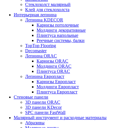
Стеклохолст малярный
Клей для стеклохолста
Интерьерная лепнина
Лепнина KDECOR
Карнизы потолочные
Молдинги декоративные
Плинтуса напольные
Реечные системы, балки
TopTop Flooring
Decomaster
Лепнина ORAC
Карнизы ORAC
Молдинги ORAC
Плинтуса ORAC
Лепнина Европласт
Карнизы Европласт
Молдинги Европласт
Плинтуса Европласт
Стеновые панели
3D панели ORAC
3D панели KDecor
SPC панели FastWall
Малярный инструмент и расходные материалы
Абразивы
Малярные ленты