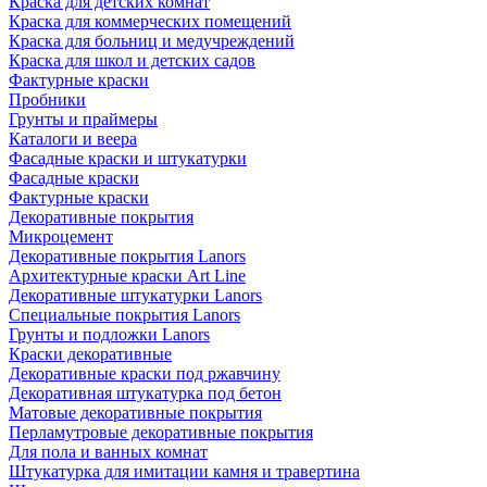
Краска для детских комнат
Краска для коммерческих помещений
Краска для больниц и медучреждений
Краска для школ и детских садов
Фактурные краски
Пробники
Грунты и праймеры
Каталоги и веера
Фасадные краски и штукатурки
Фасадные краски
Фактурные краски
Декоративные покрытия
Микроцемент
Декоративные покрытия Lanors
Архитектурные краски Art Line
Декоративные штукатурки Lanors
Специальные покрытия Lanors
Грунты и подложки Lanors
Краски декоративные
Декоративные краски под ржавчину
Декоративная штукатурка под бетон
Матовые декоративные покрытия
Перламутровые декоративные покрытия
Для пола и ванных комнат
Штукатурка для имитации камня и травертина