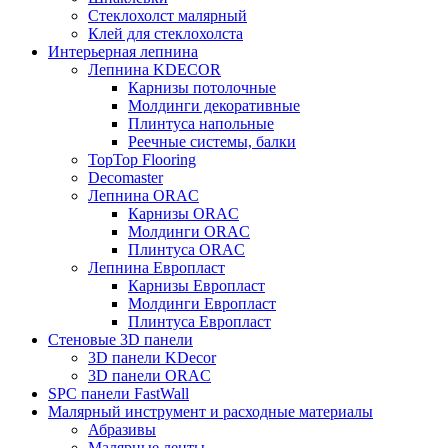
Стеклохолст малярный
Клей для стеклохолста
Интерьерная лепнина
Лепнина KDECOR
Карнизы потолочные
Молдинги декоративные
Плинтуса напольные
Реечные системы, балки
TopTop Flooring
Decomaster
Лепнина ORAC
Карнизы ORAC
Молдинги ORAC
Плинтуса ORAC
Лепнина Европласт
Карнизы Европласт
Молдинги Европласт
Плинтуса Европласт
Стеновые 3D панели
3D панели KDecor
3D панели ORAC
SPC панели FastWall
Малярный инструмент и расходные материалы
Абразивы
Малярные ленты