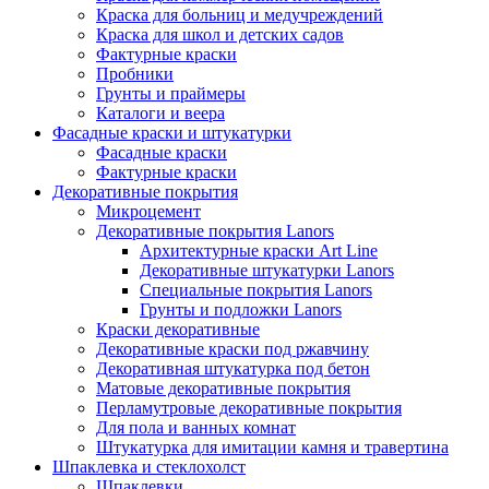
Краска для больниц и медучреждений
Краска для школ и детских садов
Фактурные краски
Пробники
Грунты и праймеры
Каталоги и веера
Фасадные краски и штукатурки
Фасадные краски
Фактурные краски
Декоративные покрытия
Микроцемент
Декоративные покрытия Lanors
Архитектурные краски Art Line
Декоративные штукатурки Lanors
Специальные покрытия Lanors
Грунты и подложки Lanors
Краски декоративные
Декоративные краски под ржавчину
Декоративная штукатурка под бетон
Матовые декоративные покрытия
Перламутровые декоративные покрытия
Для пола и ванных комнат
Штукатурка для имитации камня и травертина
Шпаклевка и стеклохолст
Шпаклевки