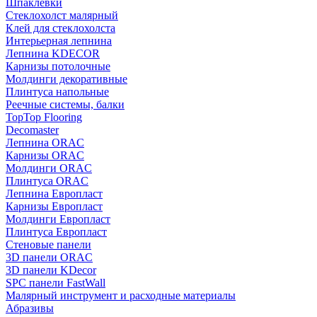
Шпаклевки
Стеклохолст малярный
Клей для стеклохолста
Интерьерная лепнина
Лепнина KDECOR
Карнизы потолочные
Молдинги декоративные
Плинтуса напольные
Реечные системы, балки
TopTop Flooring
Decomaster
Лепнина ORAC
Карнизы ORAC
Молдинги ORAC
Плинтуса ORAC
Лепнина Европласт
Карнизы Европласт
Молдинги Европласт
Плинтуса Европласт
Стеновые панели
3D панели ORAC
3D панели KDecor
SPC панели FastWall
Малярный инструмент и расходные материалы
Абразивы