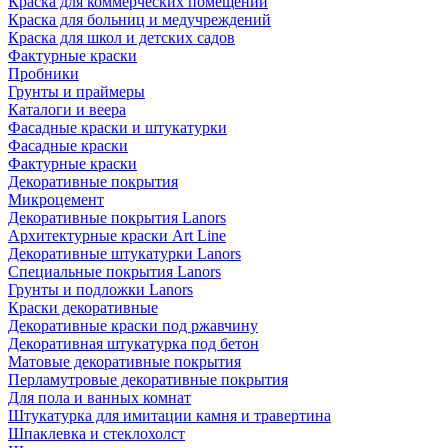
Краска для коммерческих помещений
Краска для больниц и медучреждений
Краска для школ и детских садов
Фактурные краски
Пробники
Грунты и праймеры
Каталоги и веера
Фасадные краски и штукатурки
Фасадные краски
Фактурные краски
Декоративные покрытия
Микроцемент
Декоративные покрытия Lanors
Архитектурные краски Art Line
Декоративные штукатурки Lanors
Специальные покрытия Lanors
Грунты и подложки Lanors
Краски декоративные
Декоративные краски под ржавчину
Декоративная штукатурка под бетон
Матовые декоративные покрытия
Перламутровые декоративные покрытия
Для пола и ванных комнат
Штукатурка для имитации камня и травертина
Шпаклевка и стеклохолст