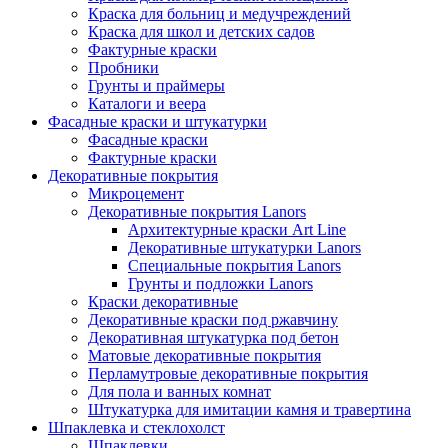
Краска для больниц и медучреждений
Краска для школ и детских садов
Фактурные краски
Пробники
Грунты и праймеры
Каталоги и веера
Фасадные краски и штукатурки
Фасадные краски
Фактурные краски
Декоративные покрытия
Микроцемент
Декоративные покрытия Lanors
Архитектурные краски Art Line
Декоративные штукатурки Lanors
Специальные покрытия Lanors
Грунты и подложки Lanors
Краски декоративные
Декоративные краски под ржавчину
Декоративная штукатурка под бетон
Матовые декоративные покрытия
Перламутровые декоративные покрытия
Для пола и ванных комнат
Штукатурка для имитации камня и травертина
Шпаклевка и стеклохолст
Шпаклевки