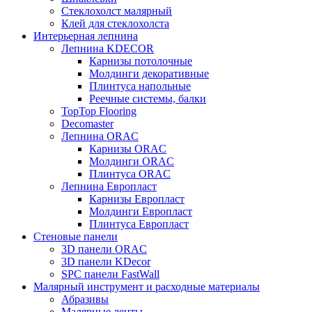
Стеклохолст малярный
Клей для стеклохолста
Интерьерная лепнина
Лепнина KDECOR
Карнизы потолочные
Молдинги декоративные
Плинтуса напольные
Реечные системы, балки
TopTop Flooring
Decomaster
Лепнина ORAC
Карнизы ORAC
Молдинги ORAC
Плинтуса ORAC
Лепнина Европласт
Карнизы Европласт
Молдинги Европласт
Плинтуса Европласт
Стеновые панели
3D панели ORAC
3D панели KDecor
SPC панели FastWall
Малярный инструмент и расходные материалы
Абразивы
Малярные ленты