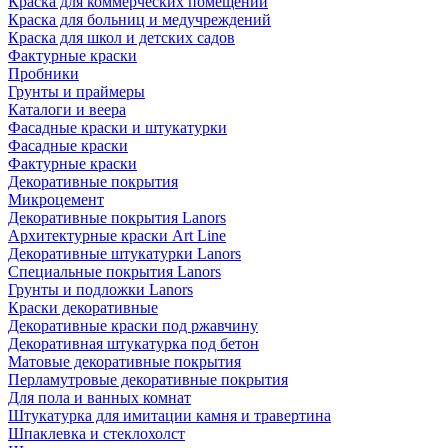
Краска для коммерческих помещений
Краска для больниц и медучреждений
Краска для школ и детских садов
Фактурные краски
Пробники
Грунты и праймеры
Каталоги и веера
Фасадные краски и штукатурки
Фасадные краски
Фактурные краски
Декоративные покрытия
Микроцемент
Декоративные покрытия Lanors
Архитектурные краски Art Line
Декоративные штукатурки Lanors
Специальные покрытия Lanors
Грунты и подложки Lanors
Краски декоративные
Декоративные краски под ржавчину
Декоративная штукатурка под бетон
Матовые декоративные покрытия
Перламутровые декоративные покрытия
Для пола и ванных комнат
Штукатурка для имитации камня и травертина
Шпаклевка и стеклохолст