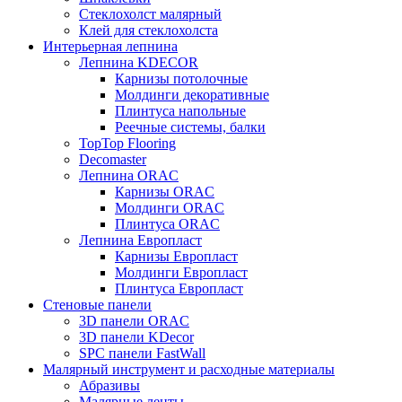
Стеклохолст малярный
Клей для стеклохолста
Интерьерная лепнина
Лепнина KDECOR
Карнизы потолочные
Молдинги декоративные
Плинтуса напольные
Реечные системы, балки
TopTop Flooring
Decomaster
Лепнина ORAC
Карнизы ORAC
Молдинги ORAC
Плинтуса ORAC
Лепнина Европласт
Карнизы Европласт
Молдинги Европласт
Плинтуса Европласт
Стеновые панели
3D панели ORAC
3D панели KDecor
SPC панели FastWall
Малярный инструмент и расходные материалы
Абразивы
Малярные ленты