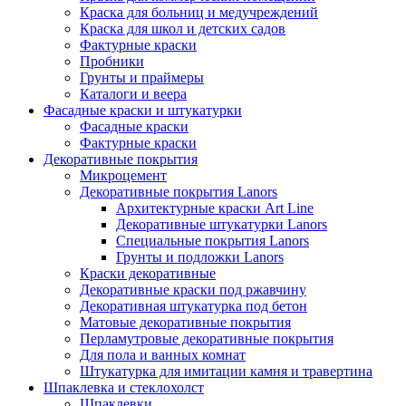
Краска для больниц и медучреждений
Краска для школ и детских садов
Фактурные краски
Пробники
Грунты и праймеры
Каталоги и веера
Фасадные краски и штукатурки
Фасадные краски
Фактурные краски
Декоративные покрытия
Микроцемент
Декоративные покрытия Lanors
Архитектурные краски Art Line
Декоративные штукатурки Lanors
Специальные покрытия Lanors
Грунты и подложки Lanors
Краски декоративные
Декоративные краски под ржавчину
Декоративная штукатурка под бетон
Матовые декоративные покрытия
Перламутровые декоративные покрытия
Для пола и ванных комнат
Штукатурка для имитации камня и травертина
Шпаклевка и стеклохолст
Шпаклевки