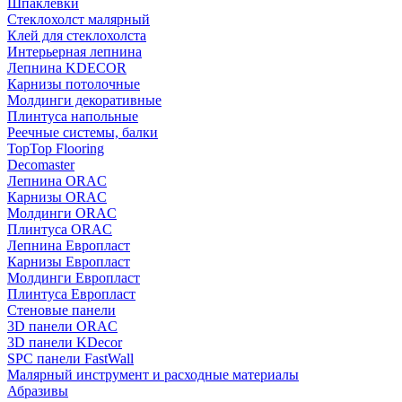
Шпаклевки
Стеклохолст малярный
Клей для стеклохолста
Интерьерная лепнина
Лепнина KDECOR
Карнизы потолочные
Молдинги декоративные
Плинтуса напольные
Реечные системы, балки
TopTop Flooring
Decomaster
Лепнина ORAC
Карнизы ORAC
Молдинги ORAC
Плинтуса ORAC
Лепнина Европласт
Карнизы Европласт
Молдинги Европласт
Плинтуса Европласт
Стеновые панели
3D панели ORAC
3D панели KDecor
SPC панели FastWall
Малярный инструмент и расходные материалы
Абразивы