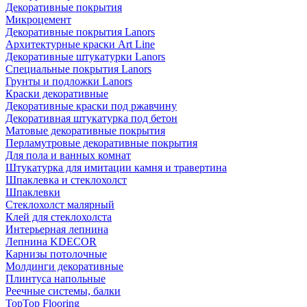
Декоративные покрытия
Микроцемент
Декоративные покрытия Lanors
Архитектурные краски Art Line
Декоративные штукатурки Lanors
Специальные покрытия Lanors
Грунты и подложки Lanors
Краски декоративные
Декоративные краски под ржавчину
Декоративная штукатурка под бетон
Матовые декоративные покрытия
Перламутровые декоративные покрытия
Для пола и ванных комнат
Штукатурка для имитации камня и травертина
Шпаклевка и стеклохолст
Шпаклевки
Стеклохолст малярный
Клей для стеклохолста
Интерьерная лепнина
Лепнина KDECOR
Карнизы потолочные
Молдинги декоративные
Плинтуса напольные
Реечные системы, балки
TopTop Flooring