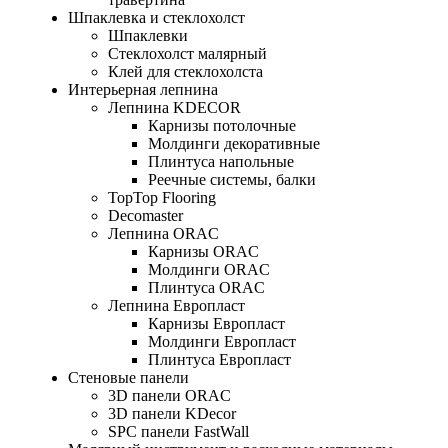
Шпаклевка и стеклохолст
Шпаклевки
Стеклохолст малярный
Клей для стеклохолста
Интерьерная лепнина
Лепнина KDECOR
Карнизы потолочные
Молдинги декоративные
Плинтуса напольные
Реечные системы, балки
TopTop Flooring
Decomaster
Лепнина ORAC
Карнизы ORAC
Молдинги ORAC
Плинтуса ORAC
Лепнина Европласт
Карнизы Европласт
Молдинги Европласт
Плинтуса Европласт
Стеновые панели
3D панели ORAC
3D панели KDecor
SPC панели FastWall