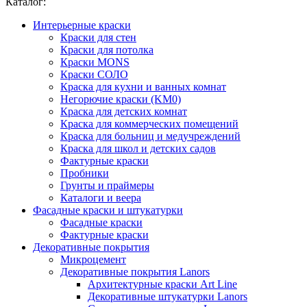
Каталог:
Интерьерные краски
Краски для стен
Краски для потолка
Краски MONS
Краски СОЛО
Краска для кухни и ванных комнат
Негорючие краски (KM0)
Краска для детских комнат
Краска для коммерческих помещений
Краска для больниц и медучреждений
Краска для школ и детских садов
Фактурные краски
Пробники
Грунты и праймеры
Каталоги и веера
Фасадные краски и штукатурки
Фасадные краски
Фактурные краски
Декоративные покрытия
Микроцемент
Декоративные покрытия Lanors
Архитектурные краски Art Line
Декоративные штукатурки Lanors