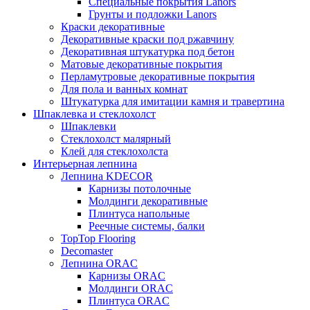
Специальные покрытия Lanors
Грунты и подложки Lanors
Краски декоративные
Декоративные краски под ржавчину
Декоративная штукатурка под бетон
Матовые декоративные покрытия
Перламутровые декоративные покрытия
Для пола и ванных комнат
Штукатурка для имитации камня и травертина
Шпаклевка и стеклохолст
Шпаклевки
Стеклохолст малярный
Клей для стеклохолста
Интерьерная лепнина
Лепнина KDECOR
Карнизы потолочные
Молдинги декоративные
Плинтуса напольные
Реечные системы, балки
TopTop Flooring
Decomaster
Лепнина ORAC
Карнизы ORAC
Молдинги ORAC
Плинтуса ORAC