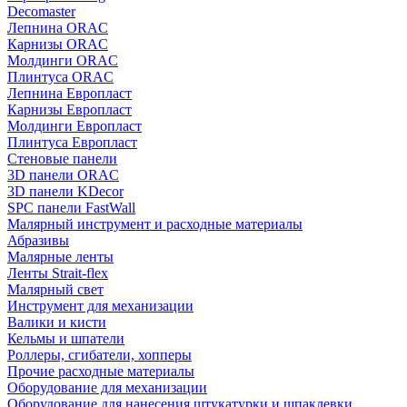
Decomaster
Лепнина ORAC
Карнизы ORAC
Молдинги ORAC
Плинтуса ORAC
Лепнина Европласт
Карнизы Европласт
Молдинги Европласт
Плинтуса Европласт
Стеновые панели
3D панели ORAC
3D панели KDecor
SPC панели FastWall
Малярный инструмент и расходные материалы
Абразивы
Малярные ленты
Ленты Strait-flex
Малярный свет
Инструмент для механизации
Валики и кисти
Кельмы и шпатели
Роллеры, сгибатели, хопперы
Прочие расходные материалы
Оборудование для механизации
Оборудование для нанесения штукатурки и шпаклевки