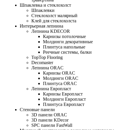
Шпаклевка и стеклохолст
Шпаклевки
Стеклохолст малярный
Клей для стеклохолста
Интерьерная лепнина
Лепнина KDECOR
Карнизы потолочные
Молдинги декоративные
Плинтуса напольные
Реечные системы, балки
TopTop Flooring
Decomaster
Лепнина ORAC
Карнизы ORAC
Молдинги ORAC
Плинтуса ORAC
Лепнина Европласт
Карнизы Европласт
Молдинги Европласт
Плинтуса Европласт
Стеновые панели
3D панели ORAC
3D панели KDecor
SPC панели FastWall