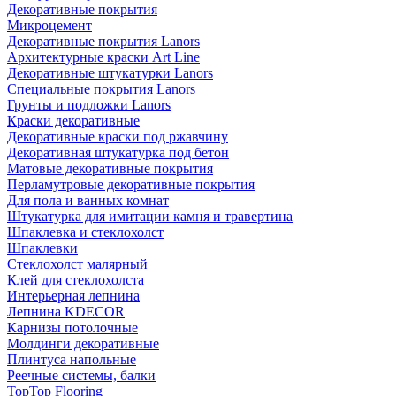
Декоративные покрытия
Микроцемент
Декоративные покрытия Lanors
Архитектурные краски Art Line
Декоративные штукатурки Lanors
Специальные покрытия Lanors
Грунты и подложки Lanors
Краски декоративные
Декоративные краски под ржавчину
Декоративная штукатурка под бетон
Матовые декоративные покрытия
Перламутровые декоративные покрытия
Для пола и ванных комнат
Штукатурка для имитации камня и травертина
Шпаклевка и стеклохолст
Шпаклевки
Стеклохолст малярный
Клей для стеклохолста
Интерьерная лепнина
Лепнина KDECOR
Карнизы потолочные
Молдинги декоративные
Плинтуса напольные
Реечные системы, балки
TopTop Flooring