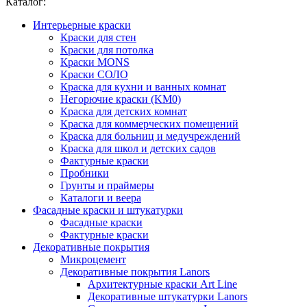
Каталог:
Интерьерные краски
Краски для стен
Краски для потолка
Краски MONS
Краски СОЛО
Краска для кухни и ванных комнат
Негорючие краски (KM0)
Краска для детских комнат
Краска для коммерческих помещений
Краска для больниц и медучреждений
Краска для школ и детских садов
Фактурные краски
Пробники
Грунты и праймеры
Каталоги и веера
Фасадные краски и штукатурки
Фасадные краски
Фактурные краски
Декоративные покрытия
Микроцемент
Декоративные покрытия Lanors
Архитектурные краски Art Line
Декоративные штукатурки Lanors