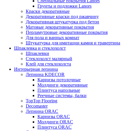
Специальные покрытия Lanors
Грунты и подложки Lanors
Краски декоративные
Декоративные краски под ржавчину
Декоративная штукатурка под бетон
Матовые декоративные покрытия
Перламутровые декоративные покрытия
Для пола и ванных комнат
Штукатурка для имитации камня и травертина
Шпаклевка и стеклохолст
Шпаклевки
Стеклохолст малярный
Клей для стеклохолста
Интерьерная лепнина
Лепнина KDECOR
Карнизы потолочные
Молдинги декоративные
Плинтуса напольные
Реечные системы, балки
TopTop Flooring
Decomaster
Лепнина ORAC
Карнизы ORAC
Молдинги ORAC
Плинтуса ORAC