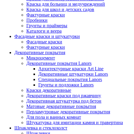
Краска для больниц и медучреждений
Краска для школ и детских садов
Фактурные краски
Пробники
Грунты и праймеры
Каталоги и веера
Фасадные краски и штукатурки
Фасадные краски
Фактурные краски
Декоративные покрытия
Микроцемент
Декоративные покрытия Lanors
Архитектурные краски Art Line
Декоративные штукатурки Lanors
Специальные покрытия Lanors
Грунты и подложки Lanors
Краски декоративные
Декоративные краски под ржавчину
Декоративная штукатурка под бетон
Матовые декоративные покрытия
Перламутровые декоративные покрытия
Для пола и ванных комнат
Штукатурка для имитации камня и травертина
Шпаклевка и стеклохолст
Шпаклевки