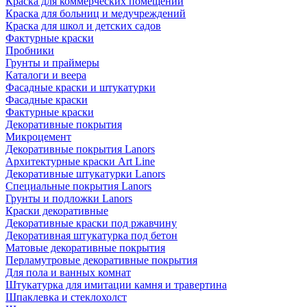
Краска для коммерческих помещений
Краска для больниц и медучреждений
Краска для школ и детских садов
Фактурные краски
Пробники
Грунты и праймеры
Каталоги и веера
Фасадные краски и штукатурки
Фасадные краски
Фактурные краски
Декоративные покрытия
Микроцемент
Декоративные покрытия Lanors
Архитектурные краски Art Line
Декоративные штукатурки Lanors
Специальные покрытия Lanors
Грунты и подложки Lanors
Краски декоративные
Декоративные краски под ржавчину
Декоративная штукатурка под бетон
Матовые декоративные покрытия
Перламутровые декоративные покрытия
Для пола и ванных комнат
Штукатурка для имитации камня и травертина
Шпаклевка и стеклохолст