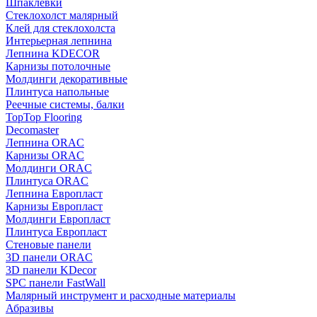
Шпаклевки
Стеклохолст малярный
Клей для стеклохолста
Интерьерная лепнина
Лепнина KDECOR
Карнизы потолочные
Молдинги декоративные
Плинтуса напольные
Реечные системы, балки
TopTop Flooring
Decomaster
Лепнина ORAC
Карнизы ORAC
Молдинги ORAC
Плинтуса ORAC
Лепнина Европласт
Карнизы Европласт
Молдинги Европласт
Плинтуса Европласт
Стеновые панели
3D панели ORAC
3D панели KDecor
SPC панели FastWall
Малярный инструмент и расходные материалы
Абразивы