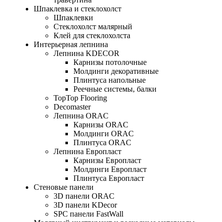
Шпаклевка и стеклохолст
Шпаклевки
Стеклохолст малярный
Клей для стеклохолста
Интерьерная лепнина
Лепнина KDECOR
Карнизы потолочные
Молдинги декоративные
Плинтуса напольные
Реечные системы, балки
TopTop Flooring
Decomaster
Лепнина ORAC
Карнизы ORAC
Молдинги ORAC
Плинтуса ORAC
Лепнина Европласт
Карнизы Европласт
Молдинги Европласт
Плинтуса Европласт
Стеновые панели
3D панели ORAC
3D панели KDecor
SPC панели FastWall