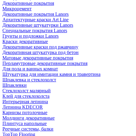
Декоративные покрытия
Микроцемент
Декоративные покрытия Lanors
Архитектурные краски Art Line
Декоративные штукатурки Lanors
Специальные покрытия Lanors
Грунты и подложки Lanors
Краски декоративные
Декоративные краски под ржавчину
Декоративная штукатурка под бетон
Матовые декоративные покрытия
Перламутровые декоративные покрытия
Для пола и ванных комнат
Штукатурка для имитации камня и травертина
Шпаклевка и стеклохолст
Шпаклевки
Стеклохолст малярный
Клей для стеклохолста
Интерьерная лепнина
Лепнина KDECOR
Карнизы потолочные
Молдинги декоративные
Плинтуса напольные
Реечные системы, балки
TopTop Flooring