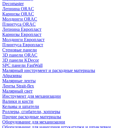
Decomaster
Лепнина ORAC
Карнизы ORAC
Молдинги ORAC
Плинтуса ORAC
Лепнина Европласт
Карнизы Европласт
Молдинги Европласт
Плинтуса Европласт
Стеновые панели
3D панели ORAC
3D панели KDecor
SPC панели FastWall
Малярный инструмент и расходные материалы
Абразивы
Малярные ленты
Ленты Strait-flex
Малярный свет
Инструмент для механизации
Валики и кисти
Кельмы и шпатели
Роллеры, сгибатели, хопперы
Прочие расходные материалы
Оборудование для механизации
Оборудование для нанесения штукатурки и шпаклевки