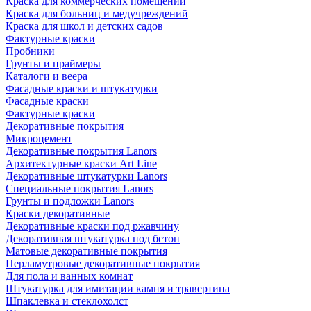
Краска для коммерческих помещений
Краска для больниц и медучреждений
Краска для школ и детских садов
Фактурные краски
Пробники
Грунты и праймеры
Каталоги и веера
Фасадные краски и штукатурки
Фасадные краски
Фактурные краски
Декоративные покрытия
Микроцемент
Декоративные покрытия Lanors
Архитектурные краски Art Line
Декоративные штукатурки Lanors
Специальные покрытия Lanors
Грунты и подложки Lanors
Краски декоративные
Декоративные краски под ржавчину
Декоративная штукатурка под бетон
Матовые декоративные покрытия
Перламутровые декоративные покрытия
Для пола и ванных комнат
Штукатурка для имитации камня и травертина
Шпаклевка и стеклохолст