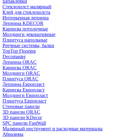
Шпаклевки
Стеклохолст малярный
Клей для стеклохолста
Интерьерная лепнина
Лепнина KDECOR
Карнизы потолочные
Молдинги декоративные
Плинтуса напольные
Реечные системы, балки
TopTop Flooring
Decomaster
Лепнина ORAC
Карнизы ORAC
Молдинги ORAC
Плинтуса ORAC
Лепнина Европласт
Карнизы Европласт
Молдинги Европласт
Плинтуса Европласт
Стеновые панели
3D панели ORAC
3D панели KDecor
SPC панели FastWall
Малярный инструмент и расходные материалы
Абразивы