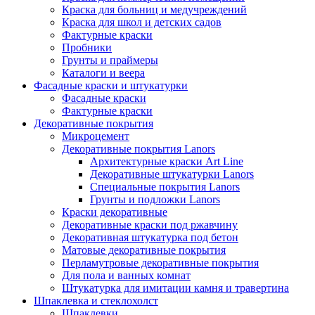
Краска для больниц и медучреждений
Краска для школ и детских садов
Фактурные краски
Пробники
Грунты и праймеры
Каталоги и веера
Фасадные краски и штукатурки
Фасадные краски
Фактурные краски
Декоративные покрытия
Микроцемент
Декоративные покрытия Lanors
Архитектурные краски Art Line
Декоративные штукатурки Lanors
Специальные покрытия Lanors
Грунты и подложки Lanors
Краски декоративные
Декоративные краски под ржавчину
Декоративная штукатурка под бетон
Матовые декоративные покрытия
Перламутровые декоративные покрытия
Для пола и ванных комнат
Штукатурка для имитации камня и травертина
Шпаклевка и стеклохолст
Шпаклевки