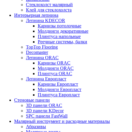
Стеклохолст малярный
Клей для стеклохолста
Интерьерная лепнина
Лепнина KDECOR
Карнизы потолочные
Молдинги декоративные
Плинтуса напольные
Реечные системы, балки
TopTop Flooring
Decomaster
Лепнина ORAC
Карнизы ORAC
Молдинги ORAC
Плинтуса ORAC
Лепнина Европласт
Карнизы Европласт
Молдинги Европласт
Плинтуса Европласт
Стеновые панели
3D панели ORAC
3D панели KDecor
SPC панели FastWall
Малярный инструмент и расходные материалы
Абразивы
Малярные ленты