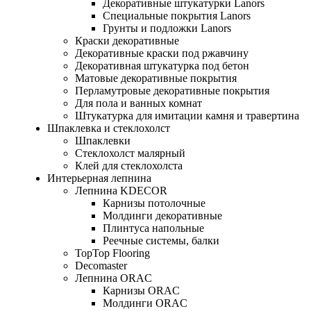
Декоративные штукатурки Lanors
Специальные покрытия Lanors
Грунты и подложки Lanors
Краски декоративные
Декоративные краски под ржавчину
Декоративная штукатурка под бетон
Матовые декоративные покрытия
Перламутровые декоративные покрытия
Для пола и ванных комнат
Штукатурка для имитации камня и травертина
Шпаклевка и стеклохолст
Шпаклевки
Стеклохолст малярный
Клей для стеклохолста
Интерьерная лепнина
Лепнина KDECOR
Карнизы потолочные
Молдинги декоративные
Плинтуса напольные
Реечные системы, балки
TopTop Flooring
Decomaster
Лепнина ORAC
Карнизы ORAC
Молдинги ORAC