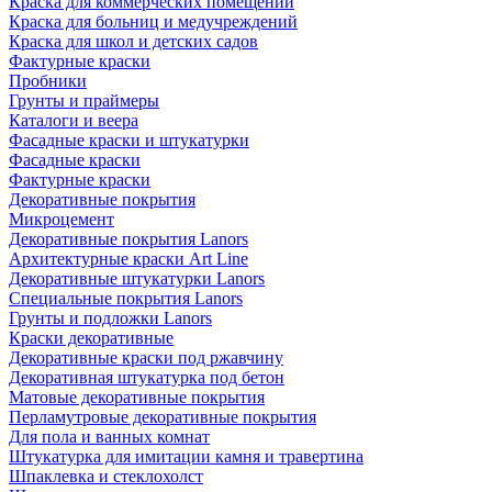
Краска для коммерческих помещений
Краска для больниц и медучреждений
Краска для школ и детских садов
Фактурные краски
Пробники
Грунты и праймеры
Каталоги и веера
Фасадные краски и штукатурки
Фасадные краски
Фактурные краски
Декоративные покрытия
Микроцемент
Декоративные покрытия Lanors
Архитектурные краски Art Line
Декоративные штукатурки Lanors
Специальные покрытия Lanors
Грунты и подложки Lanors
Краски декоративные
Декоративные краски под ржавчину
Декоративная штукатурка под бетон
Матовые декоративные покрытия
Перламутровые декоративные покрытия
Для пола и ванных комнат
Штукатурка для имитации камня и травертина
Шпаклевка и стеклохолст