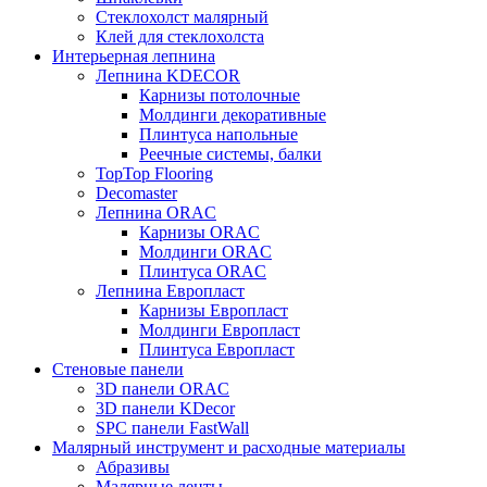
Стеклохолст малярный
Клей для стеклохолста
Интерьерная лепнина
Лепнина KDECOR
Карнизы потолочные
Молдинги декоративные
Плинтуса напольные
Реечные системы, балки
TopTop Flooring
Decomaster
Лепнина ORAC
Карнизы ORAC
Молдинги ORAC
Плинтуса ORAC
Лепнина Европласт
Карнизы Европласт
Молдинги Европласт
Плинтуса Европласт
Стеновые панели
3D панели ORAC
3D панели KDecor
SPC панели FastWall
Малярный инструмент и расходные материалы
Абразивы
Малярные ленты