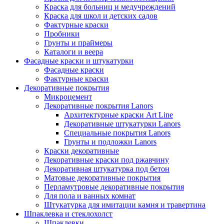
Краска для больниц и медучреждений
Краска для школ и детских садов
Фактурные краски
Пробники
Грунты и праймеры
Каталоги и веера
Фасадные краски и штукатурки
Фасадные краски
Фактурные краски
Декоративные покрытия
Микроцемент
Декоративные покрытия Lanors
Архитектурные краски Art Line
Декоративные штукатурки Lanors
Специальные покрытия Lanors
Грунты и подложки Lanors
Краски декоративные
Декоративные краски под ржавчину
Декоративная штукатурка под бетон
Матовые декоративные покрытия
Перламутровые декоративные покрытия
Для пола и ванных комнат
Штукатурка для имитации камня и травертина
Шпаклевка и стеклохолст
Шпаклевки