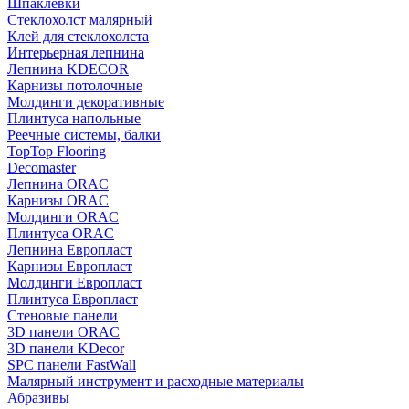
Шпаклевки
Стеклохолст малярный
Клей для стеклохолста
Интерьерная лепнина
Лепнина KDECOR
Карнизы потолочные
Молдинги декоративные
Плинтуса напольные
Реечные системы, балки
TopTop Flooring
Decomaster
Лепнина ORAC
Карнизы ORAC
Молдинги ORAC
Плинтуса ORAC
Лепнина Европласт
Карнизы Европласт
Молдинги Европласт
Плинтуса Европласт
Стеновые панели
3D панели ORAC
3D панели KDecor
SPC панели FastWall
Малярный инструмент и расходные материалы
Абразивы