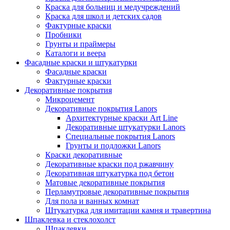
Краска для больниц и медучреждений
Краска для школ и детских садов
Фактурные краски
Пробники
Грунты и праймеры
Каталоги и веера
Фасадные краски и штукатурки
Фасадные краски
Фактурные краски
Декоративные покрытия
Микроцемент
Декоративные покрытия Lanors
Архитектурные краски Art Line
Декоративные штукатурки Lanors
Специальные покрытия Lanors
Грунты и подложки Lanors
Краски декоративные
Декоративные краски под ржавчину
Декоративная штукатурка под бетон
Матовые декоративные покрытия
Перламутровые декоративные покрытия
Для пола и ванных комнат
Штукатурка для имитации камня и травертина
Шпаклевка и стеклохолст
Шпаклевки