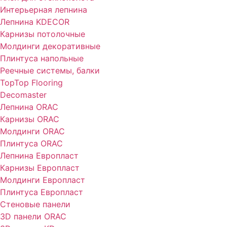
Интерьерная лепнина
Лепнина KDECOR
Карнизы потолочные
Молдинги декоративные
Плинтуса напольные
Реечные системы, балки
TopTop Flooring
Decomaster
Лепнина ORAC
Карнизы ORAC
Молдинги ORAC
Плинтуса ORAC
Лепнина Европласт
Карнизы Европласт
Молдинги Европласт
Плинтуса Европласт
Стеновые панели
3D панели ORAC