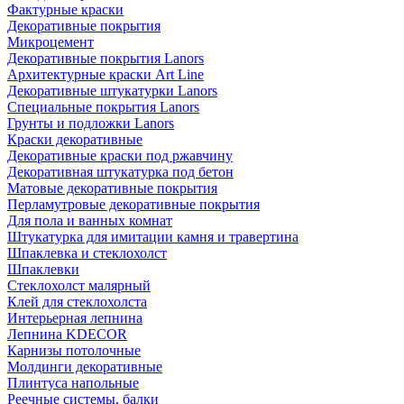
Фактурные краски
Декоративные покрытия
Микроцемент
Декоративные покрытия Lanors
Архитектурные краски Art Line
Декоративные штукатурки Lanors
Специальные покрытия Lanors
Грунты и подложки Lanors
Краски декоративные
Декоративные краски под ржавчину
Декоративная штукатурка под бетон
Матовые декоративные покрытия
Перламутровые декоративные покрытия
Для пола и ванных комнат
Штукатурка для имитации камня и травертина
Шпаклевка и стеклохолст
Шпаклевки
Стеклохолст малярный
Клей для стеклохолста
Интерьерная лепнина
Лепнина KDECOR
Карнизы потолочные
Молдинги декоративные
Плинтуса напольные
Реечные системы, балки