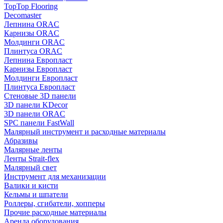
TopTop Flooring
Decomaster
Лепнина ORAC
Карнизы ORAC
Молдинги ORAC
Плинтуса ORAC
Лепнина Европласт
Карнизы Европласт
Молдинги Европласт
Плинтуса Европласт
Стеновые 3D панели
3D панели KDecor
3D панели ORAC
SPC панели FastWall
Малярный инструмент и расходные материалы
Абразивы
Малярные ленты
Ленты Strait-flex
Малярный свет
Инструмент для механизации
Валики и кисти
Кельмы и шпатели
Роллеры, сгибатели, хопперы
Прочие расходные материалы
Аренда оборудования