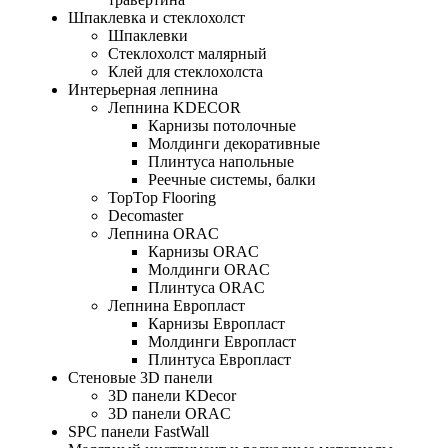
Шпаклевка и стеклохолст
Шпаклевки
Стеклохолст малярный
Клей для стеклохолста
Интерьерная лепнина
Лепнина KDECOR
Карнизы потолочные
Молдинги декоративные
Плинтуса напольные
Реечные системы, балки
TopTop Flooring
Decomaster
Лепнина ORAC
Карнизы ORAC
Молдинги ORAC
Плинтуса ORAC
Лепнина Европласт
Карнизы Европласт
Молдинги Европласт
Плинтуса Европласт
Стеновые 3D панели
3D панели KDecor
3D панели ORAC
SPC панели FastWall