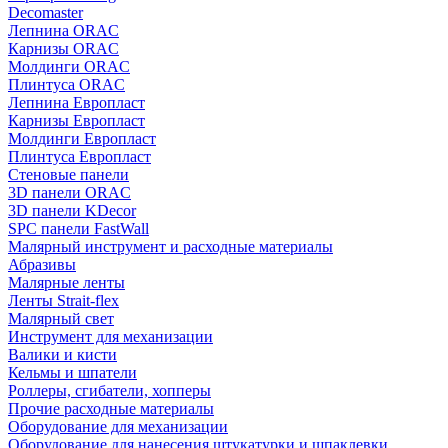
Decomaster
Лепнина ORAC
Карнизы ORAC
Молдинги ORAC
Плинтуса ORAC
Лепнина Европласт
Карнизы Европласт
Молдинги Европласт
Плинтуса Европласт
Стеновые панели
3D панели ORAC
3D панели KDecor
SPC панели FastWall
Малярный инструмент и расходные материалы
Абразивы
Малярные ленты
Ленты Strait-flex
Малярный свет
Инструмент для механизации
Валики и кисти
Кельмы и шпатели
Роллеры, сгибатели, хопперы
Прочие расходные материалы
Оборудование для механизации
Оборудование для нанесения штукатурки и шпаклевки