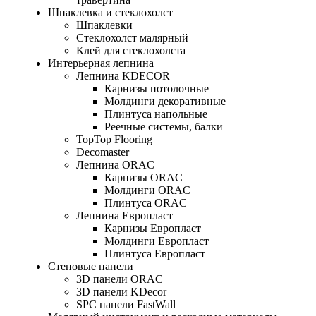
Шпаклевка и стеклохолст
Шпаклевки
Стеклохолст малярный
Клей для стеклохолста
Интерьерная лепнина
Лепнина KDECOR
Карнизы потолочные
Молдинги декоративные
Плинтуса напольные
Реечные системы, балки
TopTop Flooring
Decomaster
Лепнина ORAC
Карнизы ORAC
Молдинги ORAC
Плинтуса ORAC
Лепнина Европласт
Карнизы Европласт
Молдинги Европласт
Плинтуса Европласт
Стеновые панели
3D панели ORAC
3D панели KDecor
SPC панели FastWall