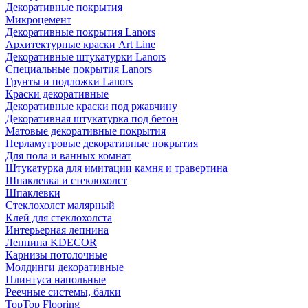
Декоративные покрытия
Микроцемент
Декоративные покрытия Lanors
Архитектурные краски Art Line
Декоративные штукатурки Lanors
Специальные покрытия Lanors
Грунты и подложки Lanors
Краски декоративные
Декоративные краски под ржавчину
Декоративная штукатурка под бетон
Матовые декоративные покрытия
Перламутровые декоративные покрытия
Для пола и ванных комнат
Штукатурка для имитации камня и травертина
Шпаклевка и стеклохолст
Шпаклевки
Стеклохолст малярный
Клей для стеклохолста
Интерьерная лепнина
Лепнина KDECOR
Карнизы потолочные
Молдинги декоративные
Плинтуса напольные
Реечные системы, балки
TopTop Flooring