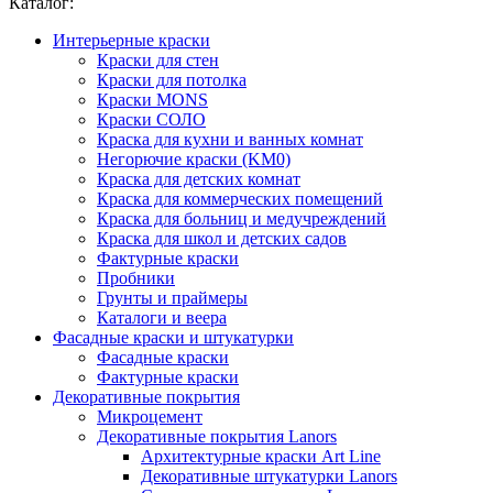
Каталог:
Интерьерные краски
Краски для стен
Краски для потолка
Краски MONS
Краски СОЛО
Краска для кухни и ванных комнат
Негорючие краски (KM0)
Краска для детских комнат
Краска для коммерческих помещений
Краска для больниц и медучреждений
Краска для школ и детских садов
Фактурные краски
Пробники
Грунты и праймеры
Каталоги и веера
Фасадные краски и штукатурки
Фасадные краски
Фактурные краски
Декоративные покрытия
Микроцемент
Декоративные покрытия Lanors
Архитектурные краски Art Line
Декоративные штукатурки Lanors