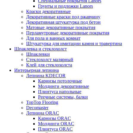
Специальные покрытия Lanors
Грунты и подложки Lanors
Краски декоративные
Декоративные краски под ржавчину
Декоративная штукатурка под бетон
Матовые декоративные покрытия
Перламутровые декоративные покрытия
Для пола и ванных комнат
Штукатурка для имитации камня и травертина
Шпаклевка и стеклохолст
Шпаклевки
Стеклохолст малярный
Клей для стеклохолста
Интерьерная лепнина
Лепнина KDECOR
Карнизы потолочные
Молдинги декоративные
Плинтуса напольные
Реечные системы, балки
TopTop Flooring
Decomaster
Лепнина ORAC
Карнизы ORAC
Молдинги ORAC
Плинтуса ORAC