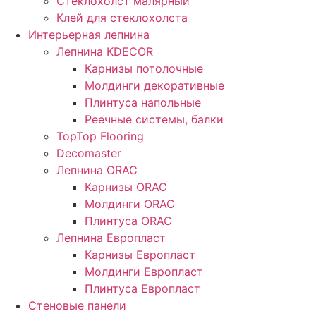
Стеклохолст малярный
Клей для стеклохолста
Интерьерная лепнина
Лепнина KDECOR
Карнизы потолочные
Молдинги декоративные
Плинтуса напольные
Реечные системы, балки
TopTop Flooring
Decomaster
Лепнина ORAC
Карнизы ORAC
Молдинги ORAC
Плинтуса ORAC
Лепнина Европласт
Карнизы Европласт
Молдинги Европласт
Плинтуса Европласт
Стеновые панели