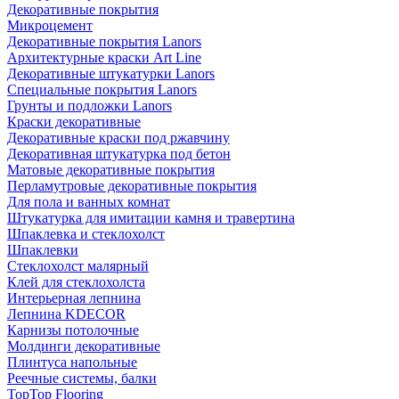
Декоративные покрытия
Микроцемент
Декоративные покрытия Lanors
Архитектурные краски Art Line
Декоративные штукатурки Lanors
Специальные покрытия Lanors
Грунты и подложки Lanors
Краски декоративные
Декоративные краски под ржавчину
Декоративная штукатурка под бетон
Матовые декоративные покрытия
Перламутровые декоративные покрытия
Для пола и ванных комнат
Штукатурка для имитации камня и травертина
Шпаклевка и стеклохолст
Шпаклевки
Стеклохолст малярный
Клей для стеклохолста
Интерьерная лепнина
Лепнина KDECOR
Карнизы потолочные
Молдинги декоративные
Плинтуса напольные
Реечные системы, балки
TopTop Flooring