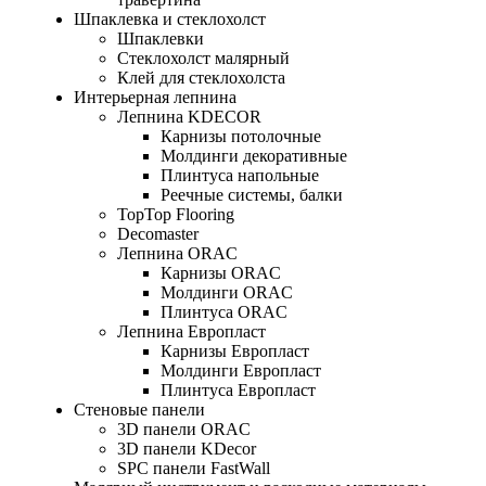
Шпаклевка и стеклохолст
Шпаклевки
Стеклохолст малярный
Клей для стеклохолста
Интерьерная лепнина
Лепнина KDECOR
Карнизы потолочные
Молдинги декоративные
Плинтуса напольные
Реечные системы, балки
TopTop Flooring
Decomaster
Лепнина ORAC
Карнизы ORAC
Молдинги ORAC
Плинтуса ORAC
Лепнина Европласт
Карнизы Европласт
Молдинги Европласт
Плинтуса Европласт
Стеновые панели
3D панели ORAC
3D панели KDecor
SPC панели FastWall