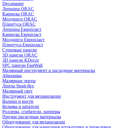
Decomaster
Лепнина ORAC
Карнизы ORAC
Молдинги ORAC
Плинтуса ORAC
Лепнина Европласт
Карнизы Европласт
Молдинги Европласт
Плинтуса Европласт
Стеновые панели
3D панели ORAC
3D панели KDecor
SPC панели FastWall
Малярный инструмент и расходные материалы
Абразивы
Малярные ленты
Ленты Strait-flex
Малярный свет
Инструмент для механизации
Валики и кисти
Кельмы и шпатели
Роллеры, сгибатели, хопперы
Прочие расходные материалы
Оборудование для механизации
Оборудование для нанесения штукатурки и шпаклевки