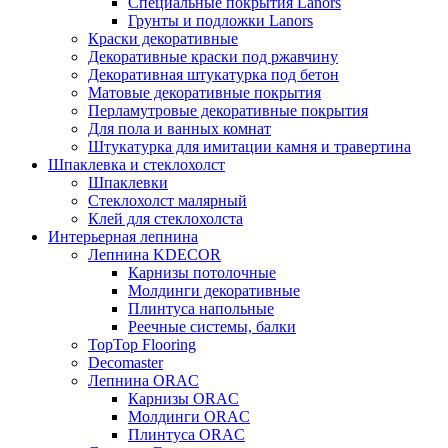
Специальные покрытия Lanors
Грунты и подложки Lanors
Краски декоративные
Декоративные краски под ржавчину
Декоративная штукатурка под бетон
Матовые декоративные покрытия
Перламутровые декоративные покрытия
Для пола и ванных комнат
Штукатурка для имитации камня и травертина
Шпаклевка и стеклохолст
Шпаклевки
Стеклохолст малярный
Клей для стеклохолста
Интерьерная лепнина
Лепнина KDECOR
Карнизы потолочные
Молдинги декоративные
Плинтуса напольные
Реечные системы, балки
TopTop Flooring
Decomaster
Лепнина ORAC
Карнизы ORAC
Молдинги ORAC
Плинтуса ORAC