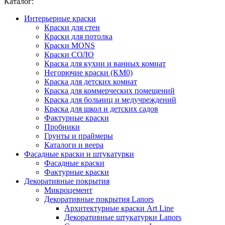
Каталог:
Интерьерные краски
Краски для стен
Краски для потолка
Краски MONS
Краски СОЛО
Краска для кухни и ванных комнат
Негорючие краски (KM0)
Краска для детских комнат
Краска для коммерческих помещений
Краска для больниц и медучреждений
Краска для школ и детских садов
Фактурные краски
Пробники
Грунты и праймеры
Каталоги и веера
Фасадные краски и штукатурки
Фасадные краски
Фактурные краски
Декоративные покрытия
Микроцемент
Декоративные покрытия Lanors
Архитектурные краски Art Line
Декоративные штукатурки Lanors