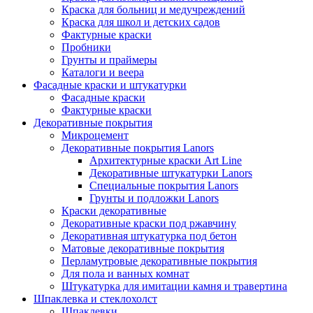
Краска для больниц и медучреждений
Краска для школ и детских садов
Фактурные краски
Пробники
Грунты и праймеры
Каталоги и веера
Фасадные краски и штукатурки
Фасадные краски
Фактурные краски
Декоративные покрытия
Микроцемент
Декоративные покрытия Lanors
Архитектурные краски Art Line
Декоративные штукатурки Lanors
Специальные покрытия Lanors
Грунты и подложки Lanors
Краски декоративные
Декоративные краски под ржавчину
Декоративная штукатурка под бетон
Матовые декоративные покрытия
Перламутровые декоративные покрытия
Для пола и ванных комнат
Штукатурка для имитации камня и травертина
Шпаклевка и стеклохолст
Шпаклевки