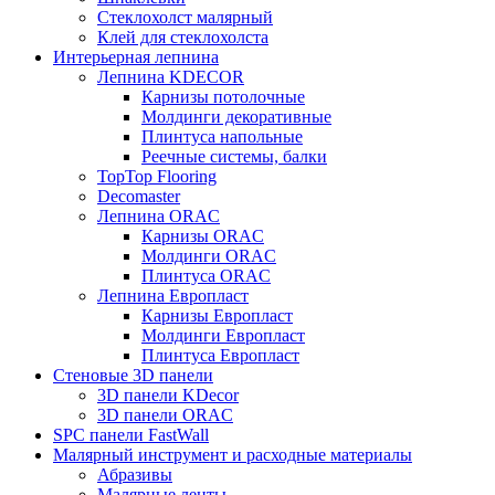
Стеклохолст малярный
Клей для стеклохолста
Интерьерная лепнина
Лепнина KDECOR
Карнизы потолочные
Молдинги декоративные
Плинтуса напольные
Реечные системы, балки
TopTop Flooring
Decomaster
Лепнина ORAC
Карнизы ORAC
Молдинги ORAC
Плинтуса ORAC
Лепнина Европласт
Карнизы Европласт
Молдинги Европласт
Плинтуса Европласт
Стеновые 3D панели
3D панели KDecor
3D панели ORAC
SPC панели FastWall
Малярный инструмент и расходные материалы
Абразивы
Малярные ленты