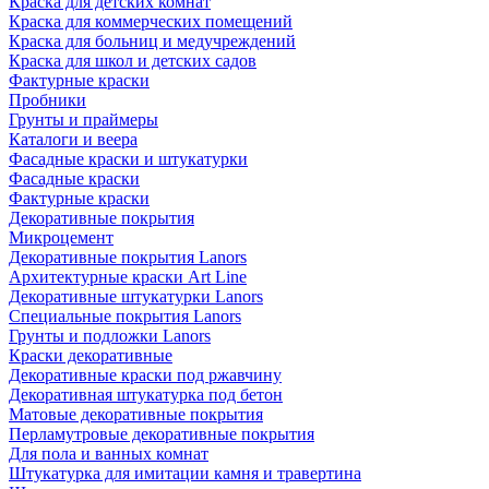
Краска для детских комнат
Краска для коммерческих помещений
Краска для больниц и медучреждений
Краска для школ и детских садов
Фактурные краски
Пробники
Грунты и праймеры
Каталоги и веера
Фасадные краски и штукатурки
Фасадные краски
Фактурные краски
Декоративные покрытия
Микроцемент
Декоративные покрытия Lanors
Архитектурные краски Art Line
Декоративные штукатурки Lanors
Специальные покрытия Lanors
Грунты и подложки Lanors
Краски декоративные
Декоративные краски под ржавчину
Декоративная штукатурка под бетон
Матовые декоративные покрытия
Перламутровые декоративные покрытия
Для пола и ванных комнат
Штукатурка для имитации камня и травертина