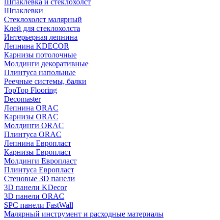
Шпаклевка и стеклохолст
Шпаклевки
Стеклохолст малярный
Клей для стеклохолста
Интерьерная лепнина
Лепнина KDECOR
Карнизы потолочные
Молдинги декоративные
Плинтуса напольные
Реечные системы, балки
TopTop Flooring
Decomaster
Лепнина ORAC
Карнизы ORAC
Молдинги ORAC
Плинтуса ORAC
Лепнина Европласт
Карнизы Европласт
Молдинги Европласт
Плинтуса Европласт
Стеновые 3D панели
3D панели KDecor
3D панели ORAC
SPC панели FastWall
Малярный инструмент и расходные материалы