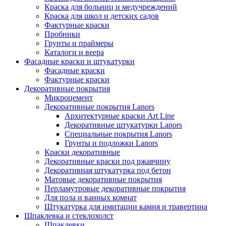
Краска для больниц и медучреждений
Краска для школ и детских садов
Фактурные краски
Пробники
Грунты и праймеры
Каталоги и веера
Фасадные краски и штукатурки
Фасадные краски
Фактурные краски
Декоративные покрытия
Микроцемент
Декоративные покрытия Lanors
Архитектурные краски Art Line
Декоративные штукатурки Lanors
Специальные покрытия Lanors
Грунты и подложки Lanors
Краски декоративные
Декоративные краски под ржавчину
Декоративная штукатурка под бетон
Матовые декоративные покрытия
Перламутровые декоративные покрытия
Для пола и ванных комнат
Штукатурка для имитации камня и травертина
Шпаклевка и стеклохолст
Шпаклевки