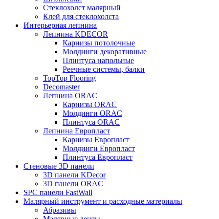
Стеклохолст малярный
Клей для стеклохолста
Интерьерная лепнина
Лепнина KDECOR
Карнизы потолочные
Молдинги декоративные
Плинтуса напольные
Реечные системы, балки
TopTop Flooring
Decomaster
Лепнина ORAC
Карнизы ORAC
Молдинги ORAC
Плинтуса ORAC
Лепнина Европласт
Карнизы Европласт
Молдинги Европласт
Плинтуса Европласт
Стеновые 3D панели
3D панели KDecor
3D панели ORAC
SPC панели FastWall
Малярный инструмент и расходные материалы
Абразивы
Малярные ленты