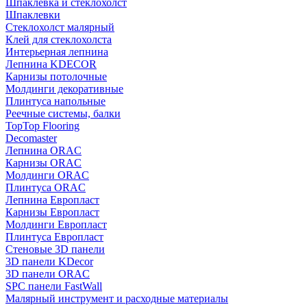
Шпаклевка и стеклохолст
Шпаклевки
Стеклохолст малярный
Клей для стеклохолста
Интерьерная лепнина
Лепнина KDECOR
Карнизы потолочные
Молдинги декоративные
Плинтуса напольные
Реечные системы, балки
TopTop Flooring
Decomaster
Лепнина ORAC
Карнизы ORAC
Молдинги ORAC
Плинтуса ORAC
Лепнина Европласт
Карнизы Европласт
Молдинги Европласт
Плинтуса Европласт
Стеновые 3D панели
3D панели KDecor
3D панели ORAC
SPC панели FastWall
Малярный инструмент и расходные материалы