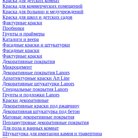
Краска для детских комнат
Краска для коммерческих помещений
Краска для больниц и медучреждений
Краска для школ и детских садов
Фактурные краски
Пробники
Грунты и праймеры
Каталоги и веера
Фасадные краски и штукатурки
Фасадные краски
Фактурные краски
Декоративные покрытия
Микроцемент
Декоративные покрытия Lanors
Архитектурные краски Art Line
Декоративные штукатурки Lanors
Специальные покрытия Lanors
Грунты и подложки Lanors
Краски декоративные
Декоративные краски под ржавчину
Декоративная штукатурка под бетон
Матовые декоративные покрытия
Перламутровые декоративные покрытия
Для пола и ванных комнат
Штукатурка для имитации камня и травертина