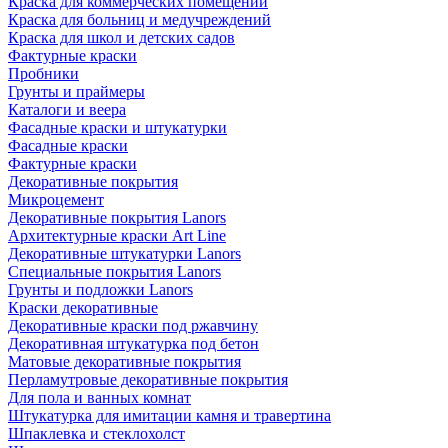
Краска для коммерческих помещений
Краска для больниц и медучреждений
Краска для школ и детских садов
Фактурные краски
Пробники
Грунты и праймеры
Каталоги и веера
Фасадные краски и штукатурки
Фасадные краски
Фактурные краски
Декоративные покрытия
Микроцемент
Декоративные покрытия Lanors
Архитектурные краски Art Line
Декоративные штукатурки Lanors
Специальные покрытия Lanors
Грунты и подложки Lanors
Краски декоративные
Декоративные краски под ржавчину
Декоративная штукатурка под бетон
Матовые декоративные покрытия
Перламутровые декоративные покрытия
Для пола и ванных комнат
Штукатурка для имитации камня и травертина
Шпаклевка и стеклохолст