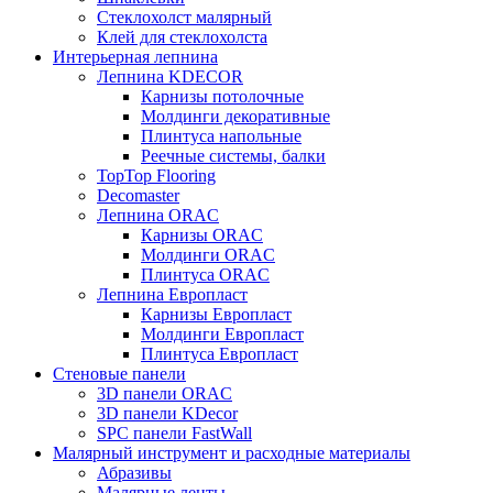
Стеклохолст малярный
Клей для стеклохолста
Интерьерная лепнина
Лепнина KDECOR
Карнизы потолочные
Молдинги декоративные
Плинтуса напольные
Реечные системы, балки
TopTop Flooring
Decomaster
Лепнина ORAC
Карнизы ORAC
Молдинги ORAC
Плинтуса ORAC
Лепнина Европласт
Карнизы Европласт
Молдинги Европласт
Плинтуса Европласт
Стеновые панели
3D панели ORAC
3D панели KDecor
SPC панели FastWall
Малярный инструмент и расходные материалы
Абразивы
Малярные ленты