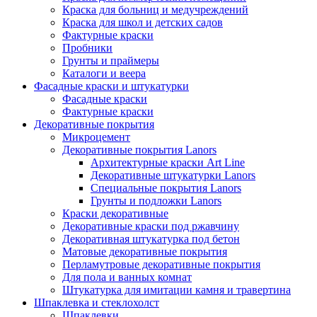
Краска для больниц и медучреждений
Краска для школ и детских садов
Фактурные краски
Пробники
Грунты и праймеры
Каталоги и веера
Фасадные краски и штукатурки
Фасадные краски
Фактурные краски
Декоративные покрытия
Микроцемент
Декоративные покрытия Lanors
Архитектурные краски Art Line
Декоративные штукатурки Lanors
Специальные покрытия Lanors
Грунты и подложки Lanors
Краски декоративные
Декоративные краски под ржавчину
Декоративная штукатурка под бетон
Матовые декоративные покрытия
Перламутровые декоративные покрытия
Для пола и ванных комнат
Штукатурка для имитации камня и травертина
Шпаклевка и стеклохолст
Шпаклевки