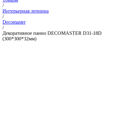
/
Интерьерная лепнина
/
Decomaster
/
Декоративное панно DECOMASTER D31-18D
(300*300*32мм)