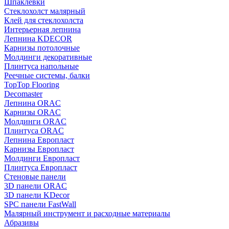
Шпаклевки
Стеклохолст малярный
Клей для стеклохолста
Интерьерная лепнина
Лепнина KDECOR
Карнизы потолочные
Молдинги декоративные
Плинтуса напольные
Реечные системы, балки
TopTop Flooring
Decomaster
Лепнина ORAC
Карнизы ORAC
Молдинги ORAC
Плинтуса ORAC
Лепнина Европласт
Карнизы Европласт
Молдинги Европласт
Плинтуса Европласт
Стеновые панели
3D панели ORAC
3D панели KDecor
SPC панели FastWall
Малярный инструмент и расходные материалы
Абразивы