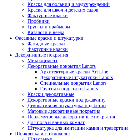
Краска для больниц и медучреждений
Краска для школ и детских садов
Фактурные краски
Пробники
Грунты и праймеры
Каталоги и веера
Фасадные краски и штукатурки
Фасадные краски
Фактурные краски
Декоративные покрытия
Микроцемент
Декоративные покрытия Lanors
Архитектурные краски Art Line
Декоративные штукатурки Lanors
Специальные покрытия Lanors
Грунты и подложки Lanors
Краски декоративные
Декоративные краски под ржавчину
Декоративная штукатурка под бетон
Матовые декоративные покрытия
Перламутровые декоративные покрытия
Для пола и ванных комнат
Штукатурка для имитации камня и травертина
Шпаклевка и стеклохолст
Шпаклевки