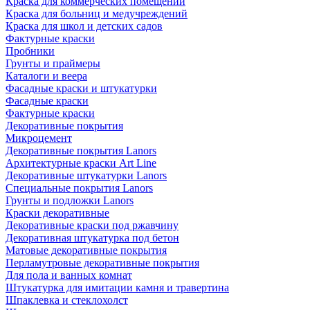
Краска для коммерческих помещений
Краска для больниц и медучреждений
Краска для школ и детских садов
Фактурные краски
Пробники
Грунты и праймеры
Каталоги и веера
Фасадные краски и штукатурки
Фасадные краски
Фактурные краски
Декоративные покрытия
Микроцемент
Декоративные покрытия Lanors
Архитектурные краски Art Line
Декоративные штукатурки Lanors
Специальные покрытия Lanors
Грунты и подложки Lanors
Краски декоративные
Декоративные краски под ржавчину
Декоративная штукатурка под бетон
Матовые декоративные покрытия
Перламутровые декоративные покрытия
Для пола и ванных комнат
Штукатурка для имитации камня и травертина
Шпаклевка и стеклохолст