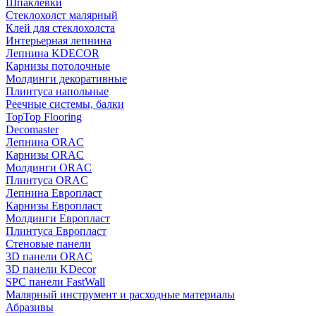
Шпаклевки
Стеклохолст малярный
Клей для стеклохолста
Интерьерная лепнина
Лепнина KDECOR
Карнизы потолочные
Молдинги декоративные
Плинтуса напольные
Реечные системы, балки
TopTop Flooring
Decomaster
Лепнина ORAC
Карнизы ORAC
Молдинги ORAC
Плинтуса ORAC
Лепнина Европласт
Карнизы Европласт
Молдинги Европласт
Плинтуса Европласт
Стеновые панели
3D панели ORAC
3D панели KDecor
SPC панели FastWall
Малярный инструмент и расходные материалы
Абразивы