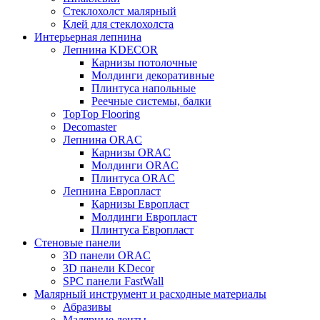
Стеклохолст малярный
Клей для стеклохолста
Интерьерная лепнина
Лепнина KDECOR
Карнизы потолочные
Молдинги декоративные
Плинтуса напольные
Реечные системы, балки
TopTop Flooring
Decomaster
Лепнина ORAC
Карнизы ORAC
Молдинги ORAC
Плинтуса ORAC
Лепнина Европласт
Карнизы Европласт
Молдинги Европласт
Плинтуса Европласт
Стеновые панели
3D панели ORAC
3D панели KDecor
SPC панели FastWall
Малярный инструмент и расходные материалы
Абразивы
Малярные ленты