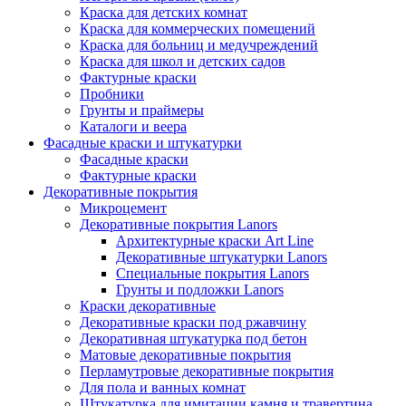
Краска для детских комнат
Краска для коммерческих помещений
Краска для больниц и медучреждений
Краска для школ и детских садов
Фактурные краски
Пробники
Грунты и праймеры
Каталоги и веера
Фасадные краски и штукатурки
Фасадные краски
Фактурные краски
Декоративные покрытия
Микроцемент
Декоративные покрытия Lanors
Архитектурные краски Art Line
Декоративные штукатурки Lanors
Специальные покрытия Lanors
Грунты и подложки Lanors
Краски декоративные
Декоративные краски под ржавчину
Декоративная штукатурка под бетон
Матовые декоративные покрытия
Перламутровые декоративные покрытия
Для пола и ванных комнат
Штукатурка для имитации камня и травертина