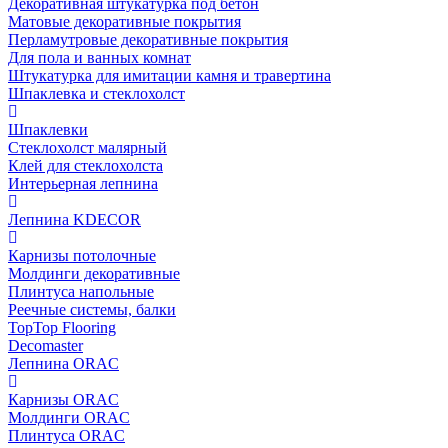
Декоративная штукатурка под бетон
Матовые декоративные покрытия
Перламутровые декоративные покрытия
Для пола и ванных комнат
Штукатурка для имитации камня и травертина
Шпаклевка и стеклохолст
Шпаклевки
Стеклохолст малярный
Клей для стеклохолста
Интерьерная лепнина
Лепнина KDECOR
Карнизы потолочные
Молдинги декоративные
Плинтуса напольные
Реечные системы, балки
TopTop Flooring
Decomaster
Лепнина ORAC
Карнизы ORAC
Молдинги ORAC
Плинтуса ORAC