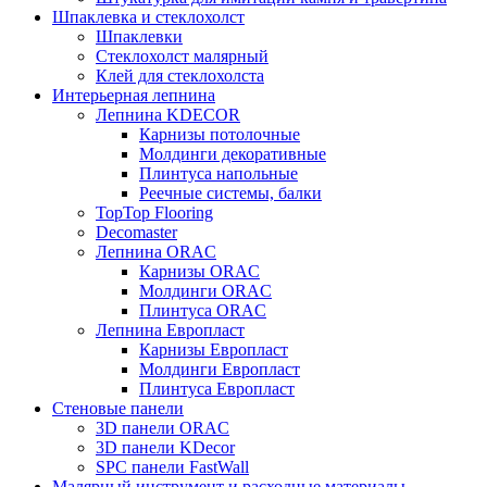
Шпаклевка и стеклохолст
Шпаклевки
Стеклохолст малярный
Клей для стеклохолста
Интерьерная лепнина
Лепнина KDECOR
Карнизы потолочные
Молдинги декоративные
Плинтуса напольные
Реечные системы, балки
TopTop Flooring
Decomaster
Лепнина ORAC
Карнизы ORAC
Молдинги ORAC
Плинтуса ORAC
Лепнина Европласт
Карнизы Европласт
Молдинги Европласт
Плинтуса Европласт
Стеновые панели
3D панели ORAC
3D панели KDecor
SPC панели FastWall
Малярный инструмент и расходные материалы