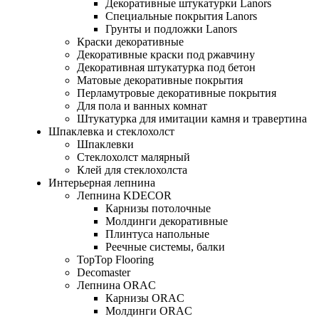
Декоративные штукатурки Lanors
Специальные покрытия Lanors
Грунты и подложки Lanors
Краски декоративные
Декоративные краски под ржавчину
Декоративная штукатурка под бетон
Матовые декоративные покрытия
Перламутровые декоративные покрытия
Для пола и ванных комнат
Штукатурка для имитации камня и травертина
Шпаклевка и стеклохолст
Шпаклевки
Стеклохолст малярный
Клей для стеклохолста
Интерьерная лепнина
Лепнина KDECOR
Карнизы потолочные
Молдинги декоративные
Плинтуса напольные
Реечные системы, балки
TopTop Flooring
Decomaster
Лепнина ORAC
Карнизы ORAC
Молдинги ORAC