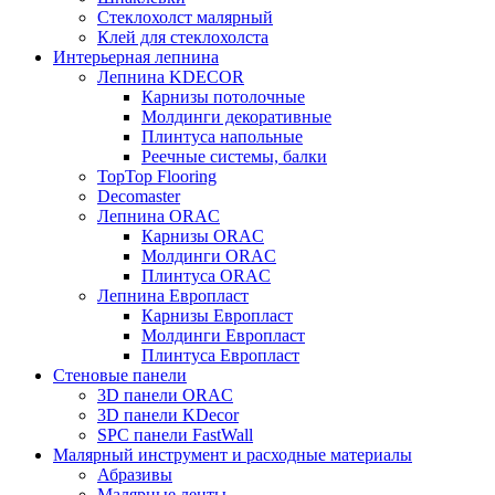
Стеклохолст малярный
Клей для стеклохолста
Интерьерная лепнина
Лепнина KDECOR
Карнизы потолочные
Молдинги декоративные
Плинтуса напольные
Реечные системы, балки
TopTop Flooring
Decomaster
Лепнина ORAC
Карнизы ORAC
Молдинги ORAC
Плинтуса ORAC
Лепнина Европласт
Карнизы Европласт
Молдинги Европласт
Плинтуса Европласт
Стеновые панели
3D панели ORAC
3D панели KDecor
SPC панели FastWall
Малярный инструмент и расходные материалы
Абразивы
Малярные ленты