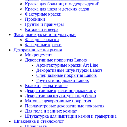
Краска для больниц и медучреждений
Краска для школ и детских садов
Фактурные краски
Пробники
Грунты и праймеры
Каталоги и веера
Фасадные краски и штукатурки
Фасадные краски
Фактурные краски
Декоративные покрытия
Микроцемент
Декоративные покрытия Lanors
Архитектурные краски Art Line
Декоративные штукатурки Lanors
Специальные покрытия Lanors
Грунты и подложки Lanors
Краски декоративные
Декоративные краски под ржавчину
Декоративная штукатурка под бетон
Матовые декоративные покрытия
Перламутровые декоративные покрытия
Для пола и ванных комнат
Штукатурка для имитации камня и травертина
Шпаклевка и стеклохолст
Шпаклевки