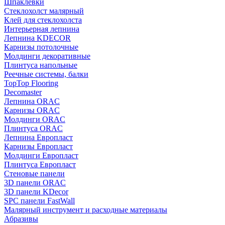
Шпаклевки
Стеклохолст малярный
Клей для стеклохолста
Интерьерная лепнина
Лепнина KDECOR
Карнизы потолочные
Молдинги декоративные
Плинтуса напольные
Реечные системы, балки
TopTop Flooring
Decomaster
Лепнина ORAC
Карнизы ORAC
Молдинги ORAC
Плинтуса ORAC
Лепнина Европласт
Карнизы Европласт
Молдинги Европласт
Плинтуса Европласт
Стеновые панели
3D панели ORAC
3D панели KDecor
SPC панели FastWall
Малярный инструмент и расходные материалы
Абразивы