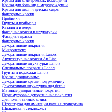
Краска для коммерческих помещений
Краска для больниц и медучреждений
Краска для школ и детских садов
Фактурные краски
Пробники
Грунты и праймеры
Каталоги и веера
Фасадные краски и штукатурки
Фасадные краски
Фактурные краски
Декоративные покрытия
Микроцемент
Декоративные покрытия Lanors
Архитектурные краски Art Line
Декоративные штукатурки Lanors
Специальные покрытия Lanors
Грунты и подложки Lanors
Краски декоративные
Декоративные краски под ржавчину
Декоративная штукатурка под бетон
Матовые декоративные покрытия
Перламутровые декоративные покрытия
Для пола и ванных комнат
Штукатурка для имитации камня и травертина
Шпаклевка и стеклохолст