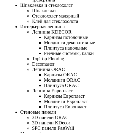
Шпаклевка и стеклохолст
Шпаклевки
Стеклохолст малярный
Клей для стеклохолста
Интерьерная лепнина
Лепнина KDECOR
Карнизы потолочные
Молдинги декоративные
Плинтуса напольные
Реечные системы, балки
TopTop Flooring
Decomaster
Лепнина ORAC
Карнизы ORAC
Молдинги ORAC
Плинтуса ORAC
Лепнина Европласт
Карнизы Европласт
Молдинги Европласт
Плинтуса Европласт
Стеновые панели
3D панели ORAC
3D панели KDecor
SPC панели FastWall