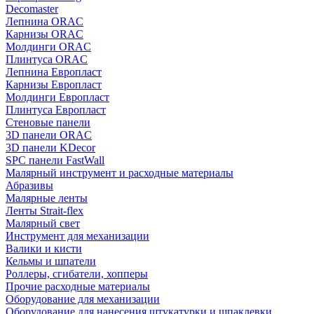
Decomaster
Лепнина ORAC
Карнизы ORAC
Молдинги ORAC
Плинтуса ORAC
Лепнина Европласт
Карнизы Европласт
Молдинги Европласт
Плинтуса Европласт
Стеновые панели
3D панели ORAC
3D панели KDecor
SPC панели FastWall
Малярный инструмент и расходные материалы
Абразивы
Малярные ленты
Ленты Strait-flex
Малярный свет
Инструмент для механизации
Валики и кисти
Кельмы и шпатели
Роллеры, сгибатели, хопперы
Прочие расходные материалы
Оборудование для механизации
Оборудование для нанесения штукатурки и шпаклевки