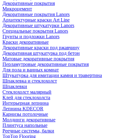
Декоративные покрытия
Микроцемент
Декоративные покрытия Lanors
Архитектурные краски Art Line
Декоративные штукатурки Lanors
Специальные покрытия Lanors
Грунты и подложки Lanors
Краски декоративные
Декоративные краски под ржавчину
Декоративная штукатурка под бетон
Матовые декоративные покрытия
Перламутровые декоративные покрытия
Для пола и ванных комнат
Штукатурка для имитации камня и травертина
Шпаклевка и стеклохолст
Шпаклевки
Стеклохолст малярный
Клей для стеклохолста
Интерьерная лепнина
Лепнина KDECOR
Карнизы потолочные
Молдинги декоративные
Плинтуса напольные
Реечные системы, балки
TopTop Flooring